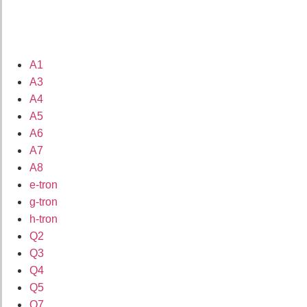
A1
A3
A4
A5
A6
A7
A8
e-tron
g-tron
h-tron
Q2
Q3
Q4
Q5
Q7