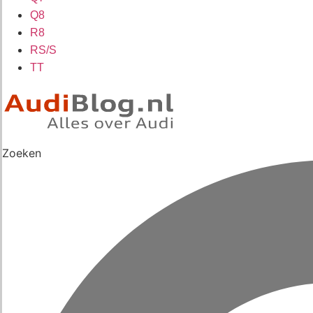
Q8
R8
RS/S
TT
Zoeken