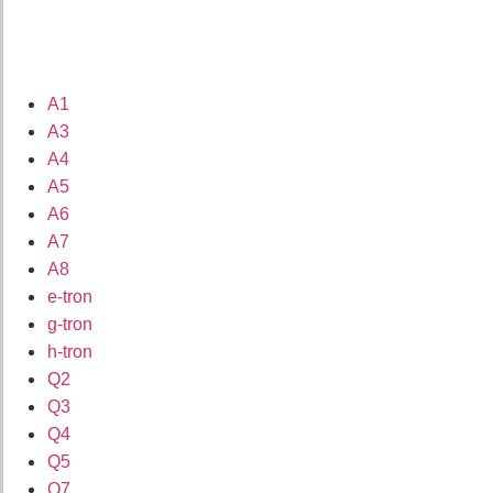
A1
A3
A4
A5
A6
A7
A8
e-tron
g-tron
h-tron
Q2
Q3
Q4
Q5
Q7