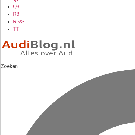
Q8
R8
RS/S
TT
Zoeken