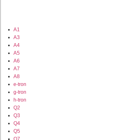
A1
A3
A4
A5
A6
A7
A8
e-tron
g-tron
h-tron
Q2
Q3
Q4
Q5
Q7