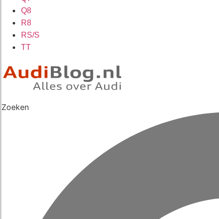
Q8
R8
RS/S
TT
Zoeken