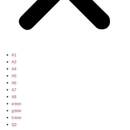
A1
A3
A4
A5
A6
A7
A8
e-tron
g-tron
h-tron
Q2