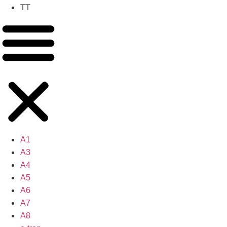
TT
A1
A3
A4
A5
A6
A7
A8