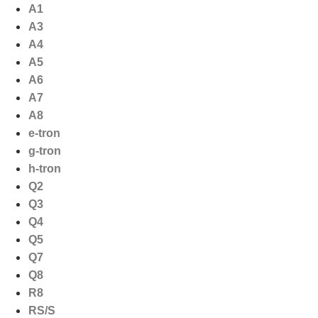
Ga
A1
naar
A3
de
A4
inhoud
A5
A6
A7
A8
e-tron
g-tron
h-tron
Q2
Q3
Q4
Q5
Q7
Q8
R8
RS/S