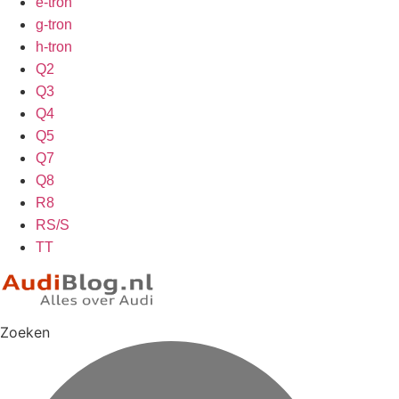
e-tron
g-tron
h-tron
Q2
Q3
Q4
Q5
Q7
Q8
R8
RS/S
TT
Zoeken