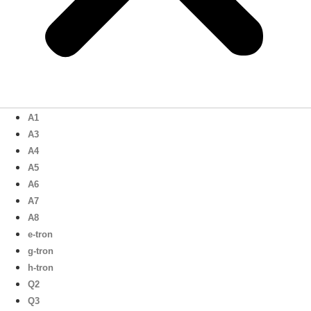
A1
A3
A4
A5
A6
A7
A8
e-tron
g-tron
h-tron
Q2
Q3