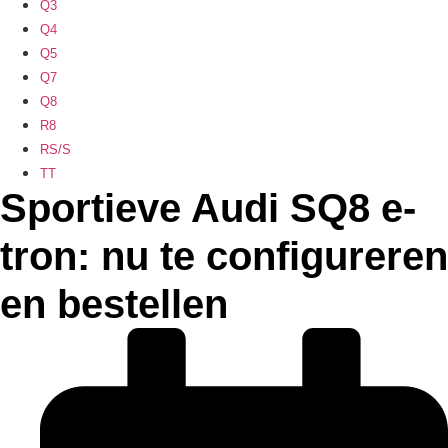
Q3
Q4
Q5
Q7
Q8
R8
RS/S
TT
Sportieve Audi SQ8 e-
tron: nu te configureren
en bestellen