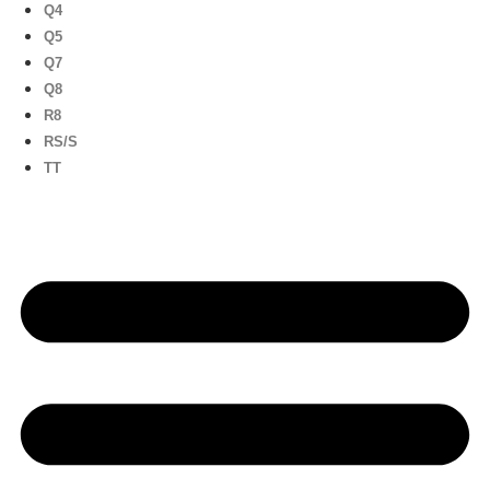
Q4
Q5
Q7
Q8
R8
RS/S
TT