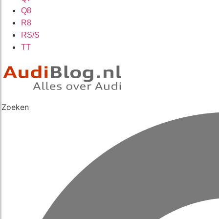
Q8
R8
RS/S
TT
Zoeken