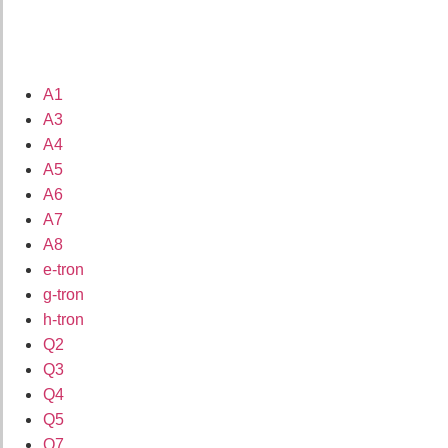
A1
A3
A4
A5
A6
A7
A8
e-tron
g-tron
h-tron
Q2
Q3
Q4
Q5
Q7