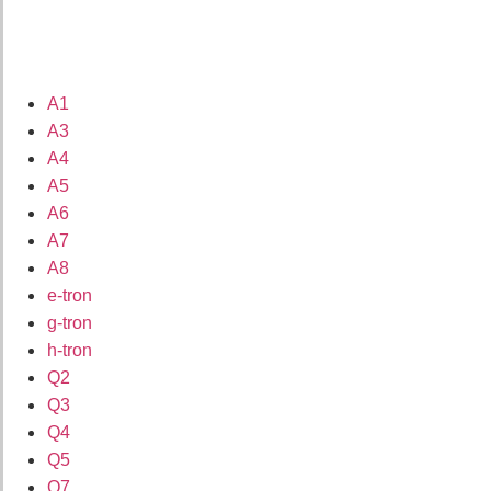
A1
A3
A4
A5
A6
A7
A8
e-tron
g-tron
h-tron
Q2
Q3
Q4
Q5
Q7