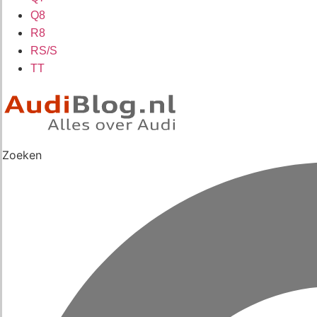
Q8
R8
RS/S
TT
Zoeken