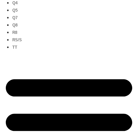
Q4
Q5
Q7
Q8
R8
RS/S
TT