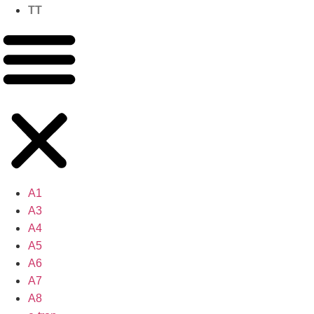
TT
A1
A3
A4
A5
A6
A7
A8