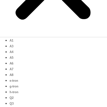
A1
A3
A4
A5
A6
A7
A8
e-tron
g-tron
h-tron
Q2
Q3