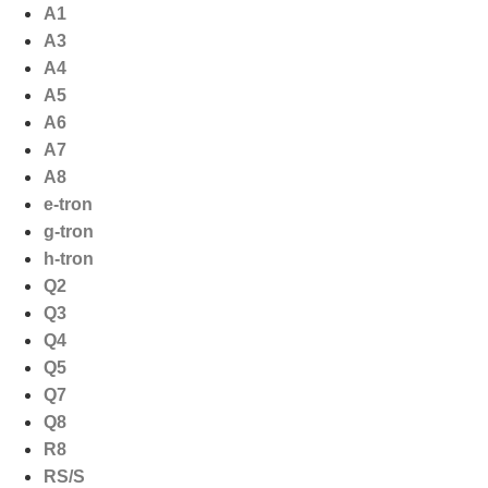
Ga
A1
naar
A3
de
A4
inhoud
A5
A6
A7
A8
e-tron
g-tron
h-tron
Q2
Q3
Q4
Q5
Q7
Q8
R8
RS/S