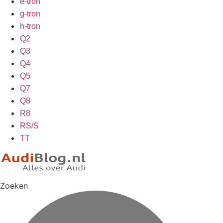
e-tron
g-tron
h-tron
Q2
Q3
Q4
Q5
Q7
Q8
R8
RS/S
TT
Zoeken