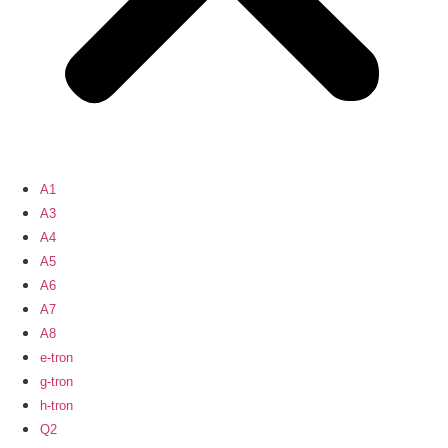
A1
A3
A4
A5
A6
A7
A8
e-tron
g-tron
h-tron
Q2