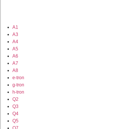
A1
A3
A4
A5
A6
A7
A8
e-tron
g-tron
h-tron
Q2
Q3
Q4
Q5
Q7