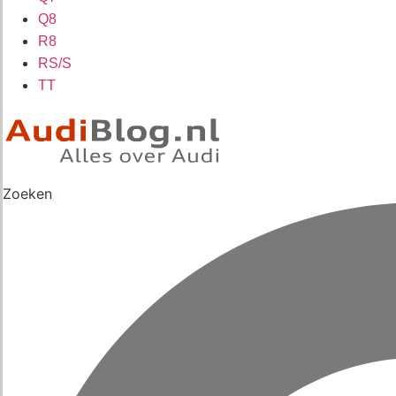
Q8
R8
RS/S
TT
Zoeken