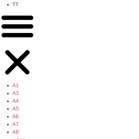
TT
A1
A3
A4
A5
A6
A7
A8