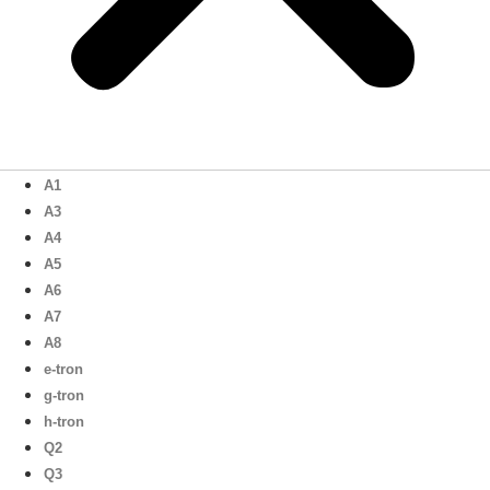
A1
A3
A4
A5
A6
A7
A8
e-tron
g-tron
h-tron
Q2
Q3