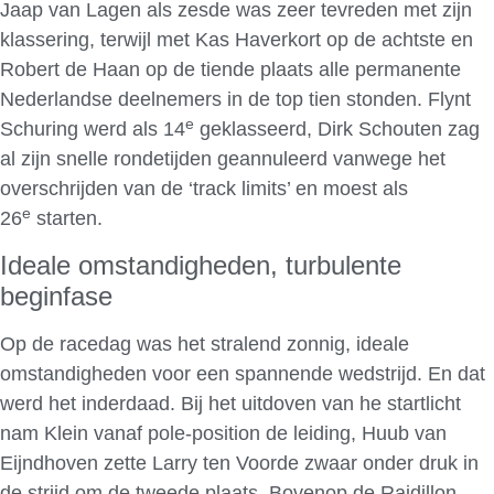
Jaap van Lagen als zesde was zeer tevreden met zijn
klassering, terwijl met Kas Haverkort op de achtste en
Robert de Haan op de tiende plaats alle permanente
Nederlandse deelnemers in de top tien stonden. Flynt
e
Schuring werd als 14
geklasseerd, Dirk Schouten zag
al zijn snelle rondetijden geannuleerd vanwege het
overschrijden van de ‘track limits’ en moest als
e
26
starten.
Ideale omstandigheden, turbulente
beginfase
Op de racedag was het stralend zonnig, ideale
omstandigheden voor een spannende wedstrijd. En dat
werd het inderdaad. Bij het uitdoven van he startlicht
nam Klein vanaf pole-position de leiding, Huub van
Eijndhoven zette Larry ten Voorde zwaar onder druk in
de strijd om de tweede plaats. Bovenop de Raidillon