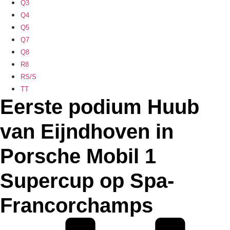
Q3
Q4
Q5
Q7
Q8
R8
RS/S
TT
Eerste podium Huub
van Eijndhoven in
Porsche Mobil 1
Supercup op Spa-
Francorchamps