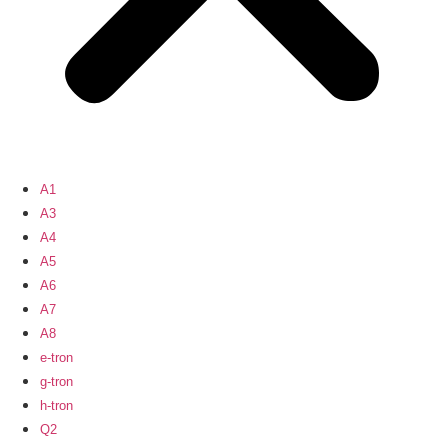
A1
A3
A4
A5
A6
A7
A8
e-tron
g-tron
h-tron
Q2