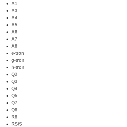
Ga
A1
naar
A3
de
A4
inhoud
A5
A6
A7
A8
e-tron
g-tron
h-tron
Q2
Q3
Q4
Q5
Q7
Q8
R8
RS/S