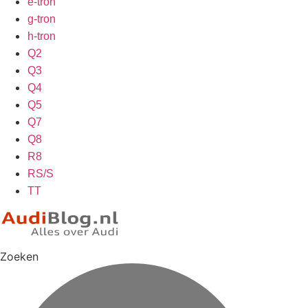
e-tron
g-tron
h-tron
Q2
Q3
Q4
Q5
Q7
Q8
R8
RS/S
TT
Zoeken