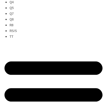
Q4
Q5
Q7
Q8
R8
RS/S
TT