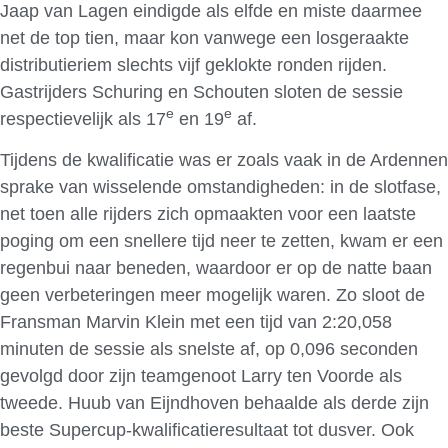
Jaap van Lagen eindigde als elfde en miste daarmee
net de top tien, maar kon vanwege een losgeraakte
distributieriem slechts vijf geklokte ronden rijden.
Gastrijders Schuring en Schouten sloten de sessie
e
e
respectievelijk als 17
en 19
af.
Tijdens de kwalificatie was er zoals vaak in de Ardennen
sprake van wisselende omstandigheden: in de slotfase,
net toen alle rijders zich opmaakten voor een laatste
poging om een snellere tijd neer te zetten, kwam er een
regenbui naar beneden, waardoor er op de natte baan
geen verbeteringen meer mogelijk waren. Zo sloot de
Fransman Marvin Klein met een tijd van 2:20,058
minuten de sessie als snelste af, op 0,096 seconden
gevolgd door zijn teamgenoot Larry ten Voorde als
tweede. Huub van Eijndhoven behaalde als derde zijn
beste Supercup-kwalificatieresultaat tot dusver. Ook