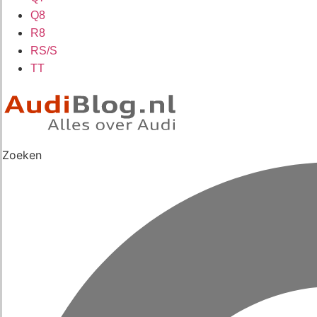
Q8
R8
RS/S
TT
Zoeken