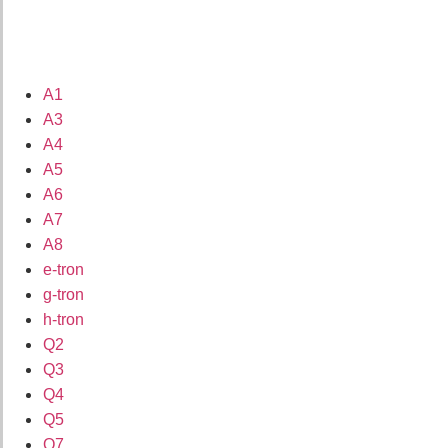
A1
A3
A4
A5
A6
A7
A8
e-tron
g-tron
h-tron
Q2
Q3
Q4
Q5
Q7