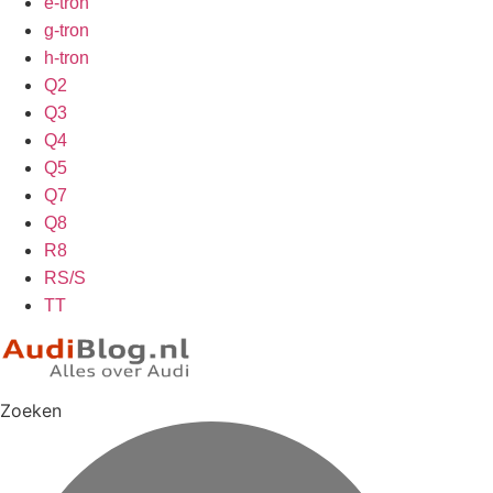
e-tron
g-tron
h-tron
Q2
Q3
Q4
Q5
Q7
Q8
R8
RS/S
TT
Zoeken