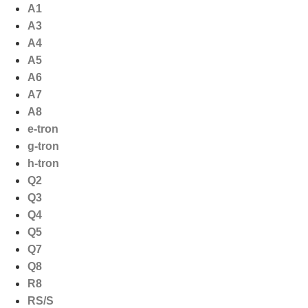
Ga
A1
naar
A3
de
A4
inhoud
A5
A6
A7
A8
e-tron
g-tron
h-tron
Q2
Q3
Q4
Q5
Q7
Q8
R8
RS/S