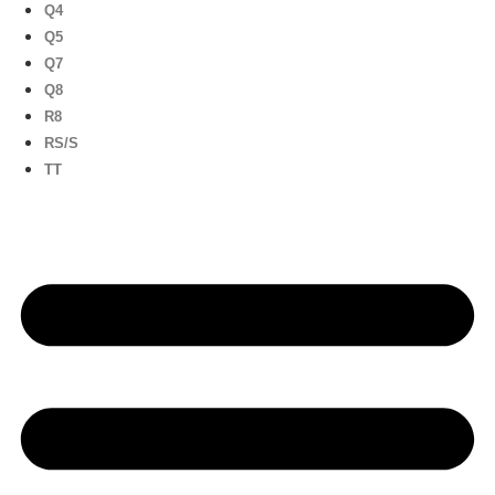
Q4
Q5
Q7
Q8
R8
RS/S
TT