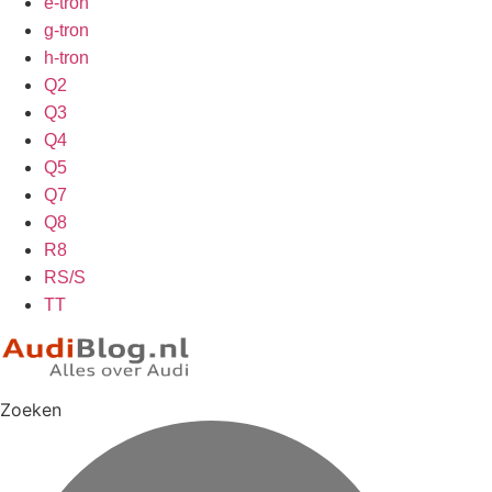
e-tron
g-tron
h-tron
Q2
Q3
Q4
Q5
Q7
Q8
R8
RS/S
TT
Zoeken