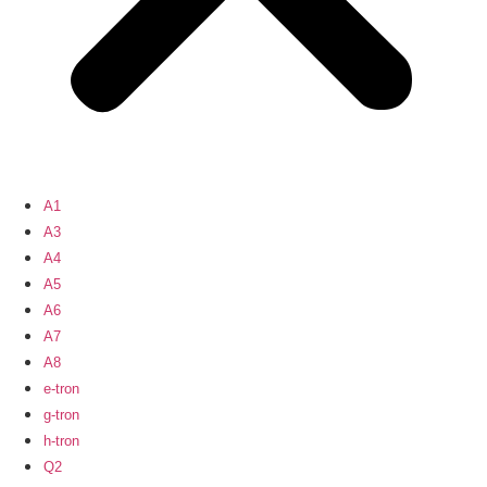
A1
A3
A4
A5
A6
A7
A8
e-tron
g-tron
h-tron
Q2