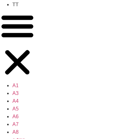
TT
A1
A3
A4
A5
A6
A7
A8