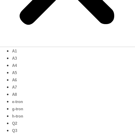
A1
A3
A4
A5
A6
A7
A8
e-tron
g-tron
h-tron
Q2
Q3