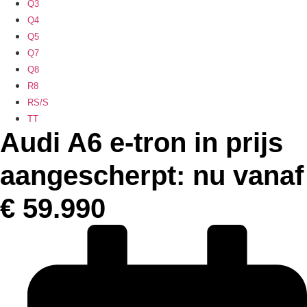
Q3
Q4
Q5
Q7
Q8
R8
RS/S
TT
Audi A6 e-tron in prijs
aangescherpt: nu vanaf
€ 59.990