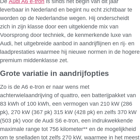
De
Audi A6 e-tron
is sinds het begin van dit jaar
leverbaar in Nederland en begint nu echt zichtbaar te
worden op de Nederlandse wegen. Hij onderscheidt
zich in zijn klasse door een uitgekiende mix van
Voorsprong door techniek, de kenmerkende luxe van
Audi, het uitgebreide aanbod in aandrijflijnen en rij- en
laadprestaties waarmee hij nieuwe normen in de hogere
premium middenklasse zet.
Grote variatie in aandrijfopties
Zo is de A6 e-tron er naar wens met
achterwielaandrijving of quattro, een batterijpakket van
83 kWh of 100 kWh, een vermogen van 210 kW (286
pk), 270 kW (367 pk) 315 kW (428 pk) en zelfs 370 kW
(503 pk) voor de Audi S6 e-tron, een indrukwekkende
maximale range tot 756 kilometer** en de mogelijkheid
om te snelladen tot zelfs 270 kW, waarmee in het meest