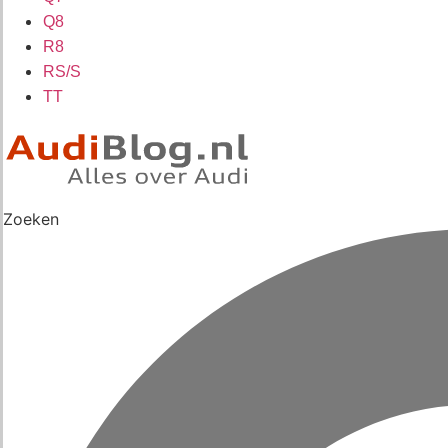
Q8
R8
RS/S
TT
Zoeken