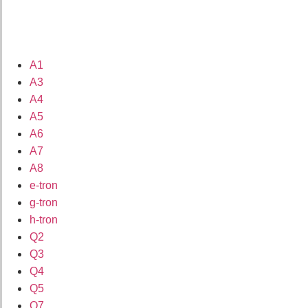
A1
A3
A4
A5
A6
A7
A8
e-tron
g-tron
h-tron
Q2
Q3
Q4
Q5
Q7