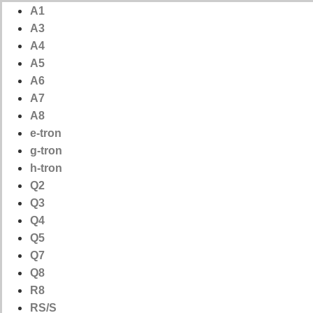
Ga
A1
naar
A3
de
A4
inhoud
A5
A6
A7
A8
e-tron
g-tron
h-tron
Q2
Q3
Q4
Q5
Q7
Q8
R8
RS/S