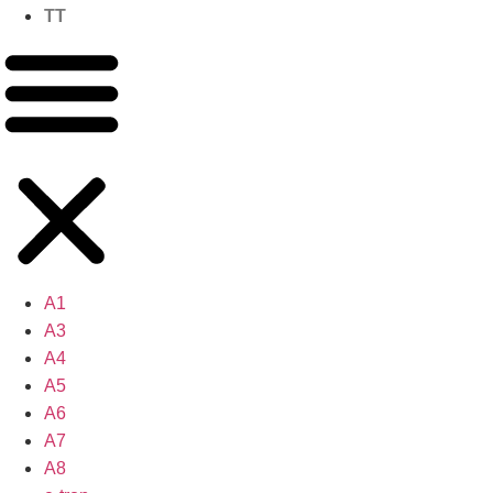
TT
A1
A3
A4
A5
A6
A7
A8