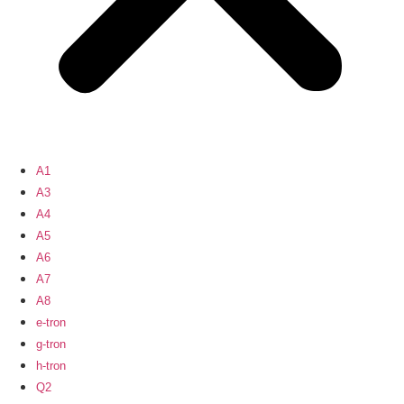
A1
A3
A4
A5
A6
A7
A8
e-tron
g-tron
h-tron
Q2