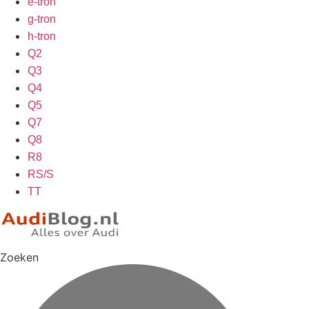
e-tron
g-tron
h-tron
Q2
Q3
Q4
Q5
Q7
Q8
R8
RS/S
TT
Zoeken