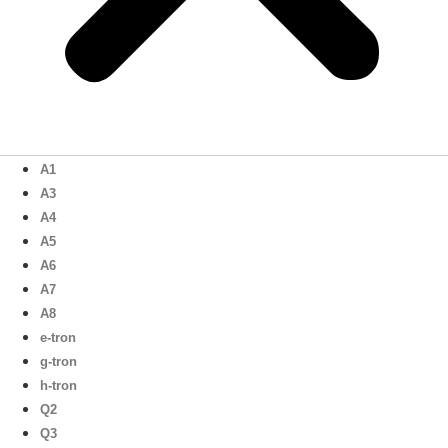
A1
A3
A4
A5
A6
A7
A8
e-tron
g-tron
h-tron
Q2
Q3