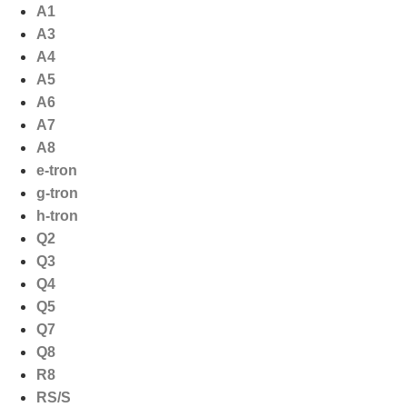
Ga
A1
naar
A3
de
A4
inhoud
A5
A6
A7
A8
e-tron
g-tron
h-tron
Q2
Q3
Q4
Q5
Q7
Q8
R8
RS/S