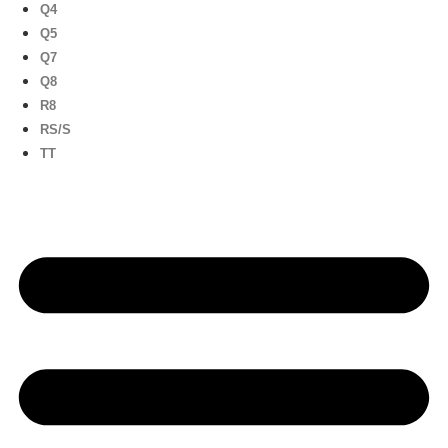
Q4
Q5
Q7
Q8
R8
RS/S
TT