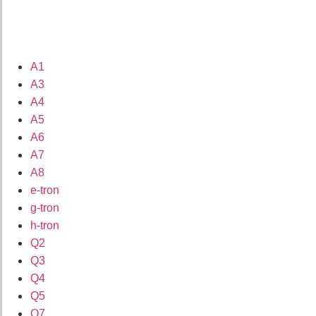
A1
A3
A4
A5
A6
A7
A8
e-tron
g-tron
h-tron
Q2
Q3
Q4
Q5
Q7