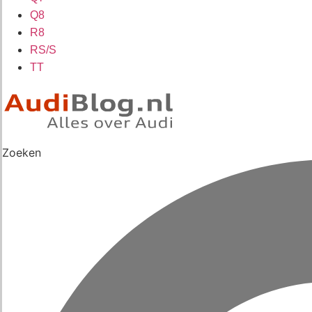
Q8
R8
RS/S
TT
Zoeken