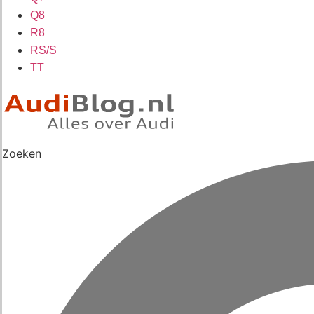
Q8
R8
RS/S
TT
Zoeken