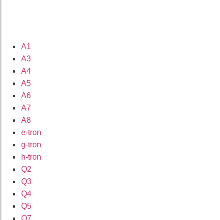
A1
A3
A4
A5
A6
A7
A8
e-tron
g-tron
h-tron
Q2
Q3
Q4
Q5
Q7