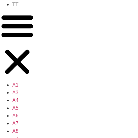
TT
A1
A3
A4
A5
A6
A7
A8