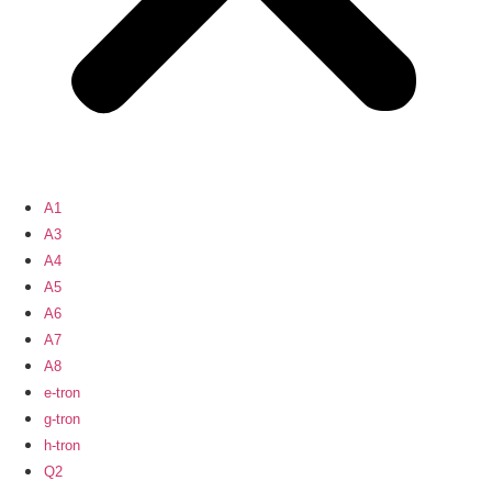
A1
A3
A4
A5
A6
A7
A8
e-tron
g-tron
h-tron
Q2