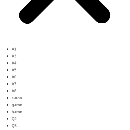
A1
A3
A4
A5
A6
A7
A8
e-tron
g-tron
h-tron
Q2
Q3