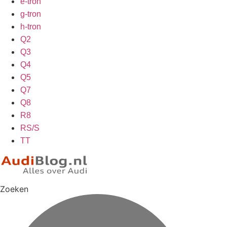
e-tron
g-tron
h-tron
Q2
Q3
Q4
Q5
Q7
Q8
R8
RS/S
TT
Zoeken