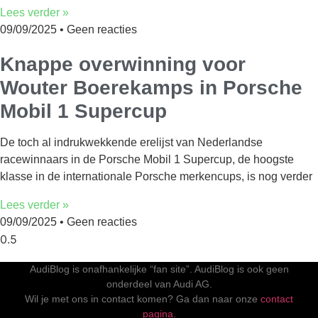
Lees verder »
09/09/2025
Geen reacties
Knappe overwinning voor
Wouter Boerekamps in Porsche
Mobil 1 Supercup
De toch al indrukwekkende erelijst van Nederlandse
racewinnaars in de Porsche Mobil 1 Supercup, de hoogste
klasse in de internationale Porsche merkencups, is nog verder
Lees verder »
09/09/2025
Geen reacties
AudiBlog is onafhankelijke “fan site”. AudiBlog is ook geen
onderdeel van Audi AG.
Wil je met ons in contact komen? Ga dan naar onze
contact
pagina.