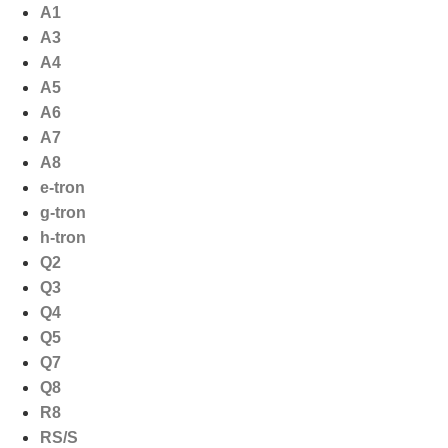
Ga
A1
naar
A3
de
A4
inhoud
A5
A6
A7
A8
e-tron
g-tron
h-tron
Q2
Q3
Q4
Q5
Q7
Q8
R8
RS/S