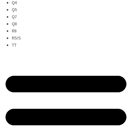
Q4
Q5
Q7
Q8
R8
RS/S
TT