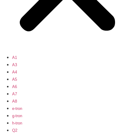
A1
A3
A4
A5
A6
A7
A8
e-tron
g-tron
h-tron
Q2