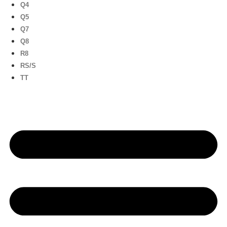
Q4
Q5
Q7
Q8
R8
RS/S
TT