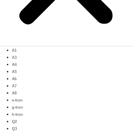
A1
A3
A4
A5
A6
A7
A8
e-tron
g-tron
h-tron
Q2
Q3