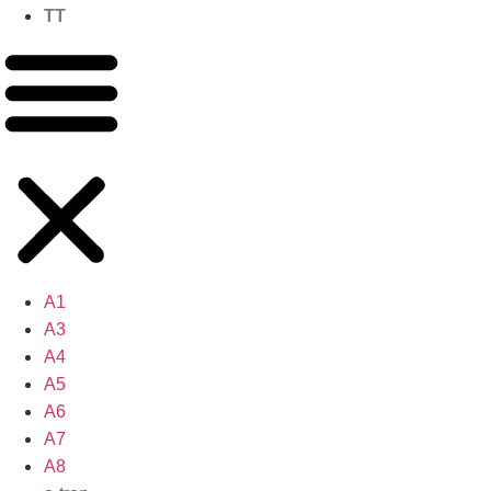
TT
A1
A3
A4
A5
A6
A7
A8