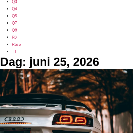
Q3
Q4
Q5
Q7
Q8
R8
RS/S
TT
Dag: juni 25, 2026