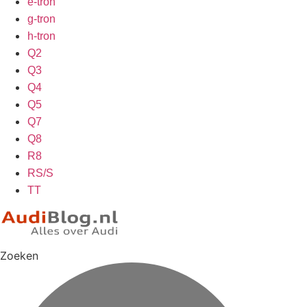
e-tron
g-tron
h-tron
Q2
Q3
Q4
Q5
Q7
Q8
R8
RS/S
TT
Zoeken