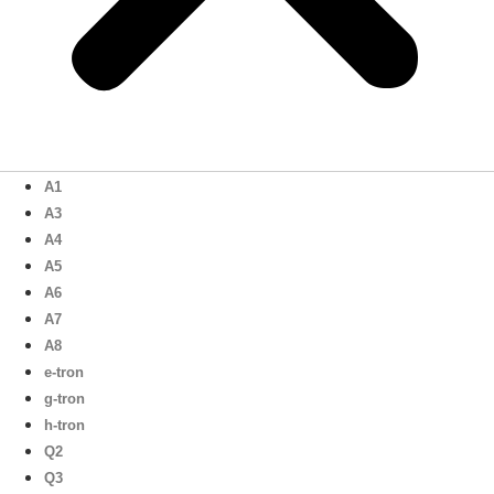
A1
A3
A4
A5
A6
A7
A8
e-tron
g-tron
h-tron
Q2
Q3