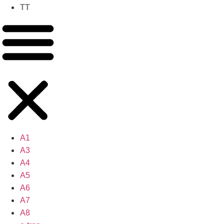
TT
A1
A3
A4
A5
A6
A7
A8