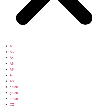
A1
A3
A4
A5
A6
A7
A8
e-tron
g-tron
h-tron
Q2