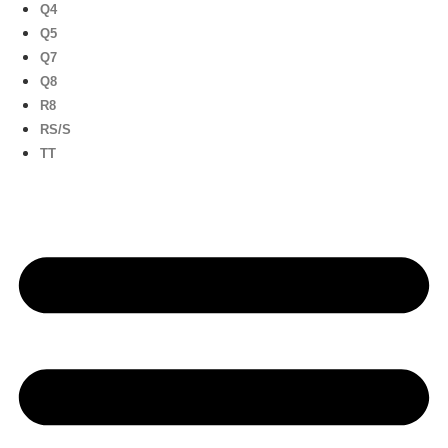
Q4
Q5
Q7
Q8
R8
RS/S
TT