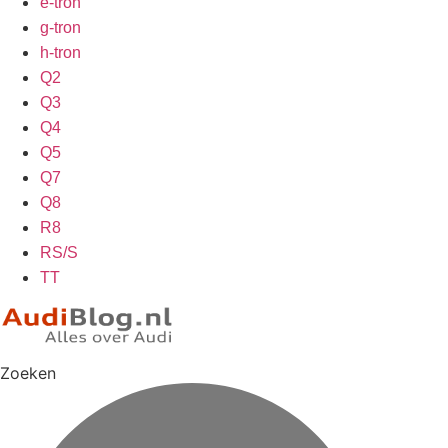
e-tron
g-tron
h-tron
Q2
Q3
Q4
Q5
Q7
Q8
R8
RS/S
TT
Zoeken