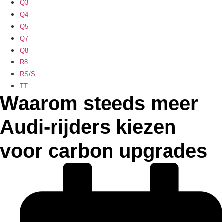
Q3
Q4
Q5
Q7
Q8
R8
RS/S
TT
Waarom steeds meer
Audi-rijders kiezen
voor carbon upgrades