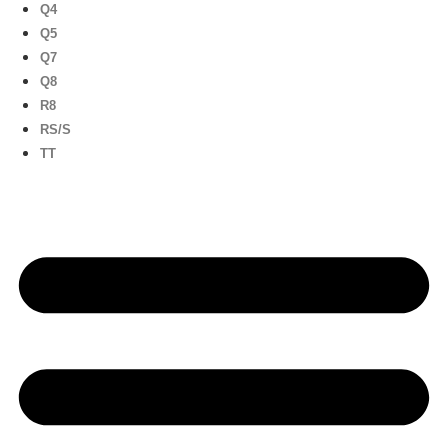
Q4
Q5
Q7
Q8
R8
RS/S
TT