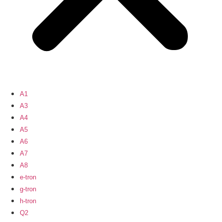
A1
A3
A4
A5
A6
A7
A8
e-tron
g-tron
h-tron
Q2