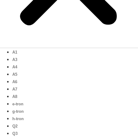
A1
A3
A4
A5
A6
A7
A8
e-tron
g-tron
h-tron
Q2
Q3