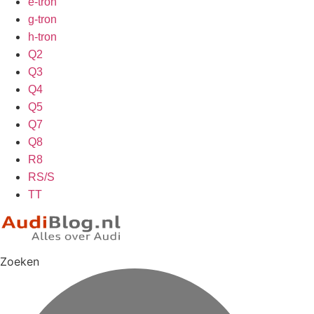
e-tron
g-tron
h-tron
Q2
Q3
Q4
Q5
Q7
Q8
R8
RS/S
TT
Zoeken