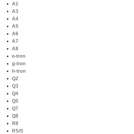
Ga
A1
naar
A3
de
A4
inhoud
A5
A6
A7
A8
e-tron
g-tron
h-tron
Q2
Q3
Q4
Q5
Q7
Q8
R8
RS/S