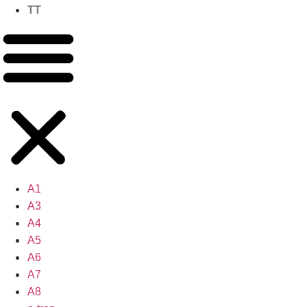
TT
A1
A3
A4
A5
A6
A7
A8