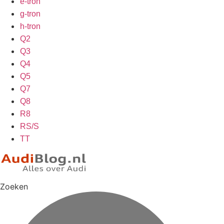
e-tron
g-tron
h-tron
Q2
Q3
Q4
Q5
Q7
Q8
R8
RS/S
TT
Zoeken