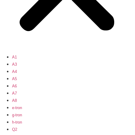
A1
A3
A4
A5
A6
A7
A8
e-tron
g-tron
h-tron
Q2