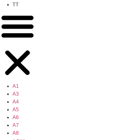
TT
A1
A3
A4
A5
A6
A7
A8