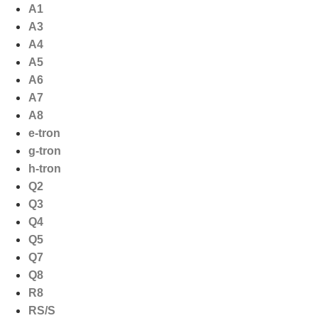
Ga
A1
naar
A3
de
A4
inhoud
A5
A6
A7
A8
e-tron
g-tron
h-tron
Q2
Q3
Q4
Q5
Q7
Q8
R8
RS/S