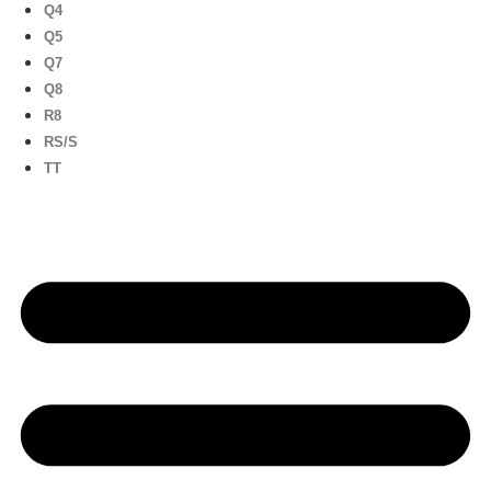
Q4
Q5
Q7
Q8
R8
RS/S
TT