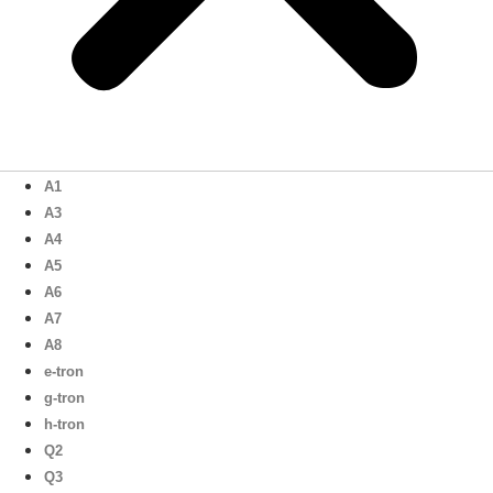
A1
A3
A4
A5
A6
A7
A8
e-tron
g-tron
h-tron
Q2
Q3