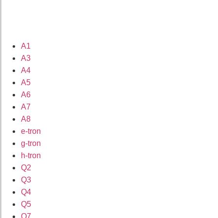
A1
A3
A4
A5
A6
A7
A8
e-tron
g-tron
h-tron
Q2
Q3
Q4
Q5
Q7