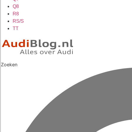
Q8
R8
RS/S
TT
Zoeken