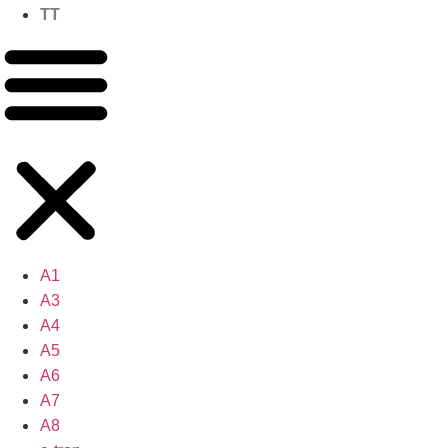
TT
A1
A3
A4
A5
A6
A7
A8