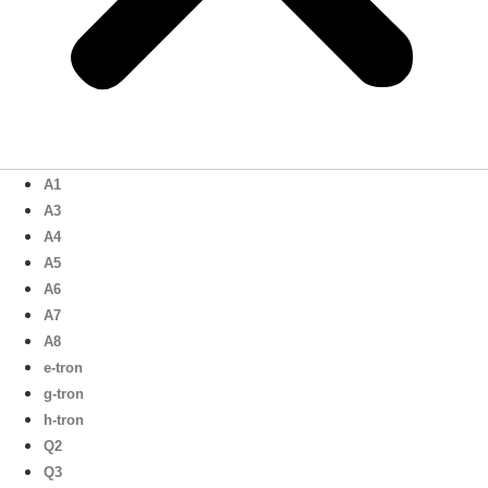
A1
A3
A4
A5
A6
A7
A8
e-tron
g-tron
h-tron
Q2
Q3