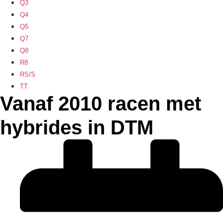
Q3
Q4
Q5
Q7
Q8
R8
RS/S
TT
Vanaf 2010 racen met
hybrides in DTM