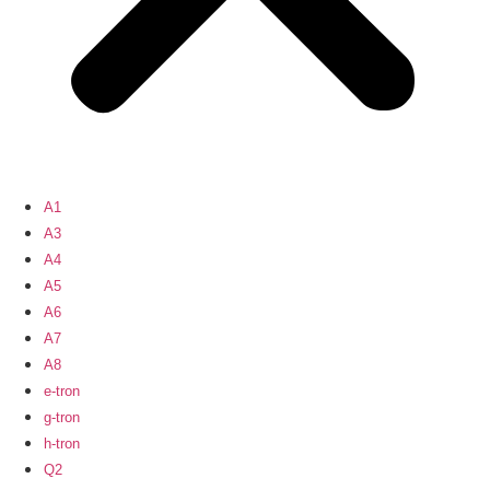
A1
A3
A4
A5
A6
A7
A8
e-tron
g-tron
h-tron
Q2