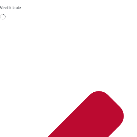
Vind ik leuk:
Aan
het
laden...