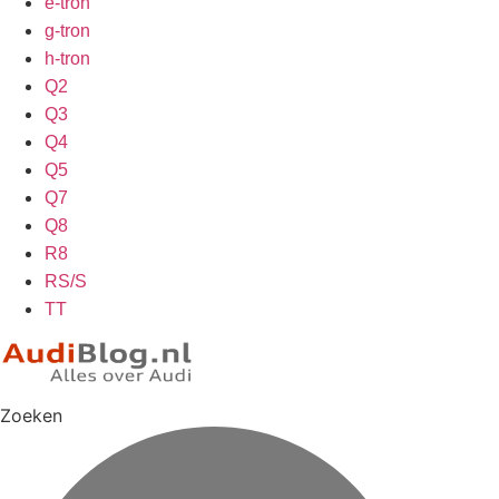
e-tron
g-tron
h-tron
Q2
Q3
Q4
Q5
Q7
Q8
R8
RS/S
TT
Zoeken