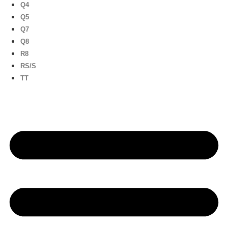
Q4
Q5
Q7
Q8
R8
RS/S
TT