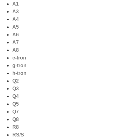
Ga
A1
naar
A3
de
A4
inhoud
A5
A6
A7
A8
e-tron
g-tron
h-tron
Q2
Q3
Q4
Q5
Q7
Q8
R8
RS/S