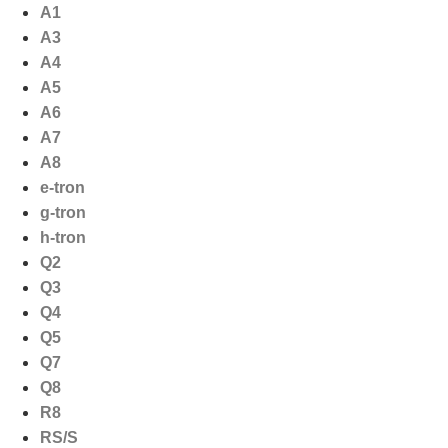
Ga
A1
naar
A3
de
A4
inhoud
A5
A6
A7
A8
e-tron
g-tron
h-tron
Q2
Q3
Q4
Q5
Q7
Q8
R8
RS/S