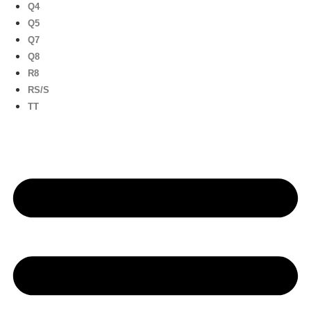
Q4
Q5
Q7
Q8
R8
RS/S
TT