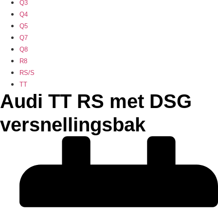
Q3
Q4
Q5
Q7
Q8
R8
RS/S
TT
Audi TT RS met DSG
versnellingsbak