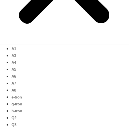
A1
A3
A4
A5
A6
A7
A8
e-tron
g-tron
h-tron
Q2
Q3