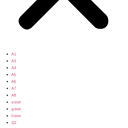
A1
A3
A4
A5
A6
A7
A8
e-tron
g-tron
h-tron
Q2