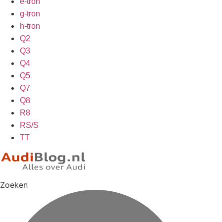
e-tron
g-tron
h-tron
Q2
Q3
Q4
Q5
Q7
Q8
R8
RS/S
TT
Zoeken