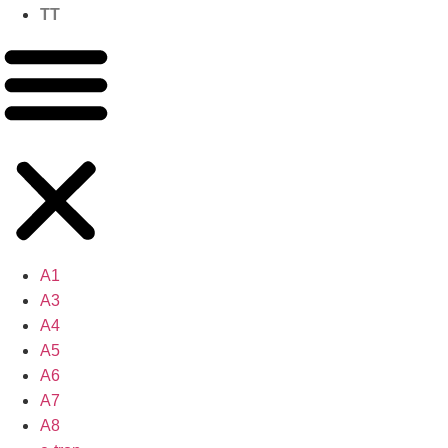
TT
A1
A3
A4
A5
A6
A7
A8