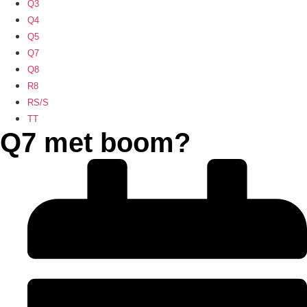
Q3
Q4
Q5
Q7
Q8
R8
RS/S
TT
Q7 met boom?