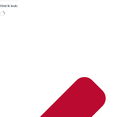
Vind ik leuk:
Aan
het
laden...