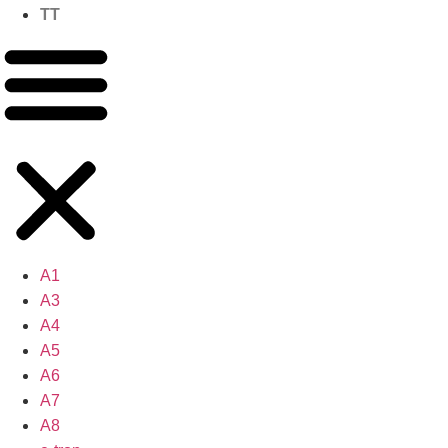
TT
A1
A3
A4
A5
A6
A7
A8