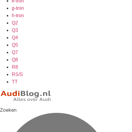
e-tron
g-tron
h-tron
Q2
Q3
Q4
Q5
Q7
Q8
R8
RS/S
TT
Zoeken