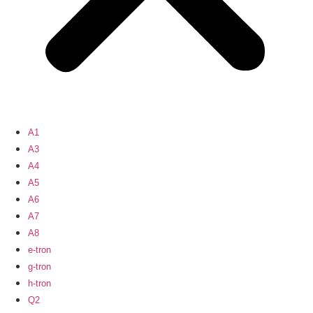
A1
A3
A4
A5
A6
A7
A8
e-tron
g-tron
h-tron
Q2