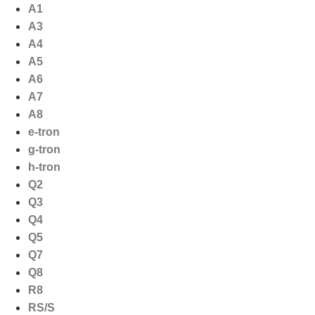
Ga
A1
naar
A3
de
A4
inhoud
A5
A6
A7
A8
e-tron
g-tron
h-tron
Q2
Q3
Q4
Q5
Q7
Q8
R8
RS/S