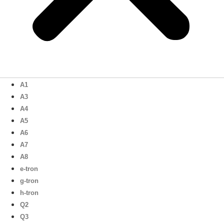
A1
A3
A4
A5
A6
A7
A8
e-tron
g-tron
h-tron
Q2
Q3