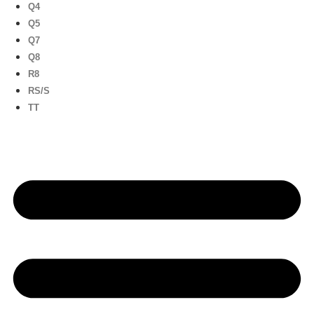
Q4
Q5
Q7
Q8
R8
RS/S
TT