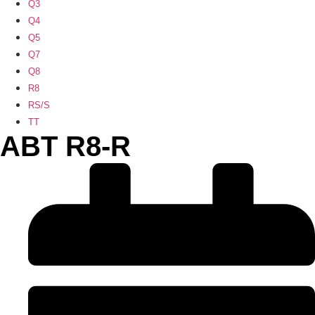
Q3
Q4
Q5
Q7
Q8
R8
RS/S
TT
ABT R8-R