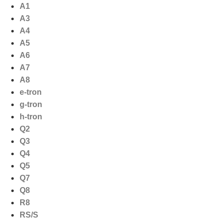
Ga
A1
naar
A3
de
A4
inhoud
A5
A6
A7
A8
e-tron
g-tron
h-tron
Q2
Q3
Q4
Q5
Q7
Q8
R8
RS/S