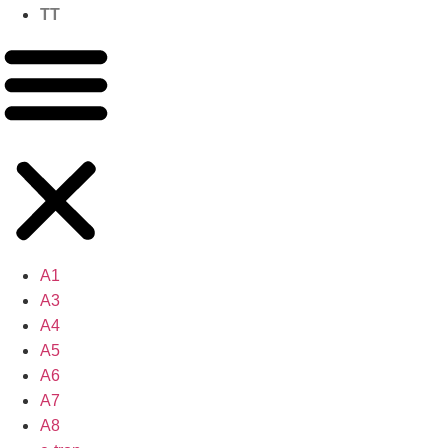
TT
A1
A3
A4
A5
A6
A7
A8