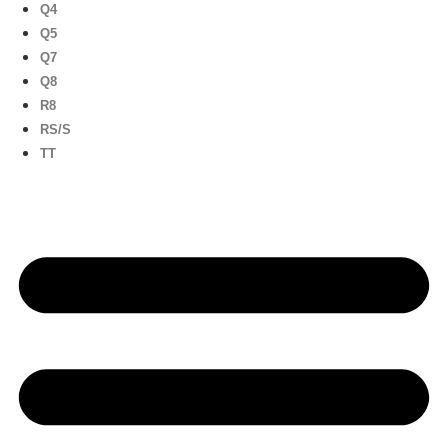
Q4
Q5
Q7
Q8
R8
RS/S
TT