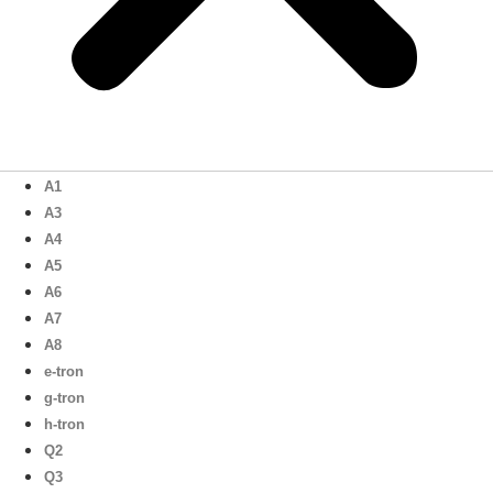
A1
A3
A4
A5
A6
A7
A8
e-tron
g-tron
h-tron
Q2
Q3