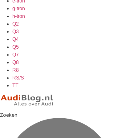
e-tron
g-tron
h-tron
Q2
Q3
Q4
Q5
Q7
Q8
R8
RS/S
TT
Zoeken