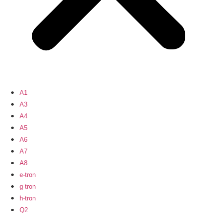
A1
A3
A4
A5
A6
A7
A8
e-tron
g-tron
h-tron
Q2