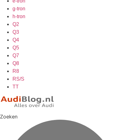
e-tron
g-tron
h-tron
Q2
Q3
Q4
Q5
Q7
Q8
R8
RS/S
TT
Zoeken