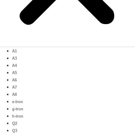
A1
A3
A4
A5
A6
A7
A8
e-tron
g-tron
h-tron
Q2
Q3