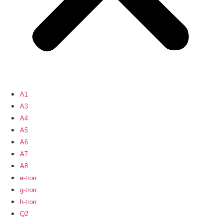
A1
A3
A4
A5
A6
A7
A8
e-tron
g-tron
h-tron
Q2