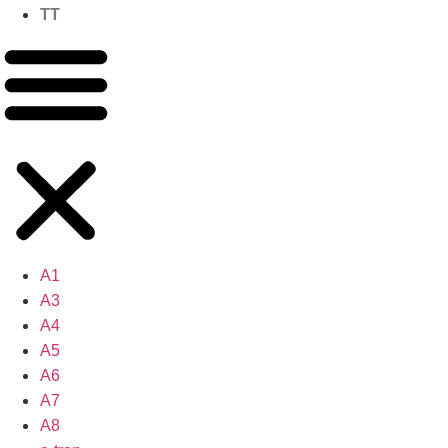
TT
A1
A3
A4
A5
A6
A7
A8