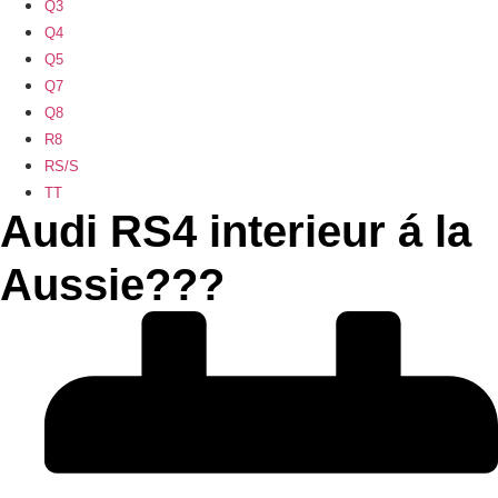
Q3
Q4
Q5
Q7
Q8
R8
RS/S
TT
Audi RS4 interieur á la
Aussie???