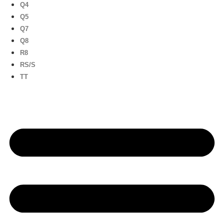
Q4
Q5
Q7
Q8
R8
RS/S
TT