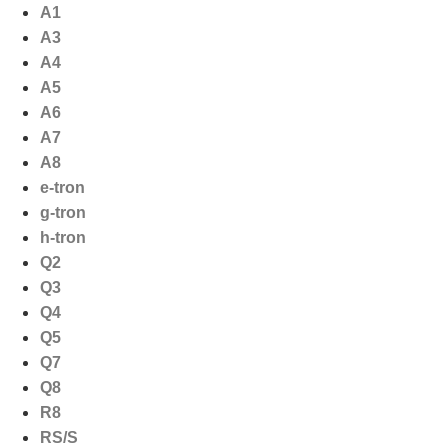
Ga
A1
naar
A3
de
A4
inhoud
A5
A6
A7
A8
e-tron
g-tron
h-tron
Q2
Q3
Q4
Q5
Q7
Q8
R8
RS/S