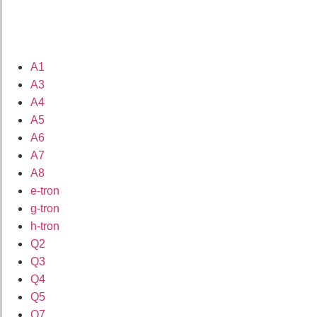
A1
A3
A4
A5
A6
A7
A8
e-tron
g-tron
h-tron
Q2
Q3
Q4
Q5
Q7