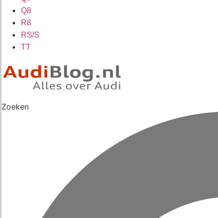
Q8
R8
RS/S
TT
Zoeken