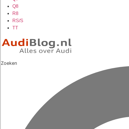
Q8
R8
RS/S
TT
Zoeken