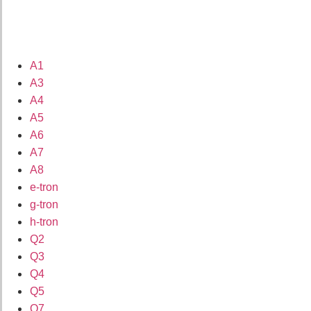
A1
A3
A4
A5
A6
A7
A8
e-tron
g-tron
h-tron
Q2
Q3
Q4
Q5
Q7