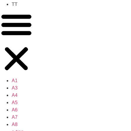
TT
A1
A3
A4
A5
A6
A7
A8