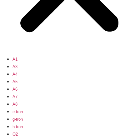
A1
A3
A4
A5
A6
A7
A8
e-tron
g-tron
h-tron
Q2