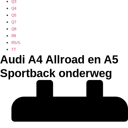
Q3
Q4
Q5
Q7
Q8
R8
RS/S
TT
Audi A4 Allroad en A5
Sportback onderweg