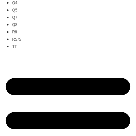
Q4
Q5
Q7
Q8
R8
RS/S
TT