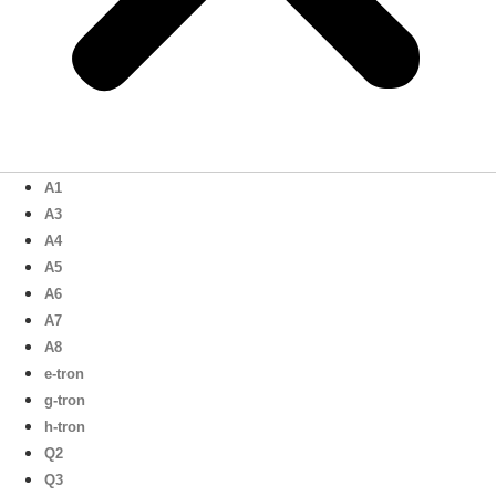
A1
A3
A4
A5
A6
A7
A8
e-tron
g-tron
h-tron
Q2
Q3