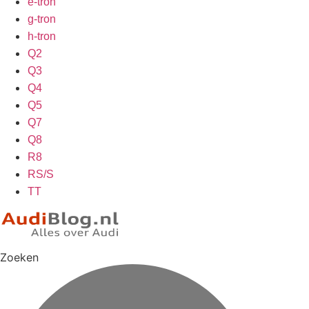
e-tron
g-tron
h-tron
Q2
Q3
Q4
Q5
Q7
Q8
R8
RS/S
TT
Zoeken