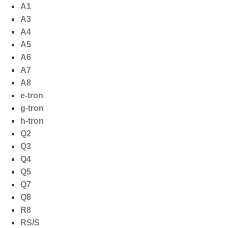
Ga
A1
naar
A3
de
A4
inhoud
A5
A6
A7
A8
e-tron
g-tron
h-tron
Q2
Q3
Q4
Q5
Q7
Q8
R8
RS/S