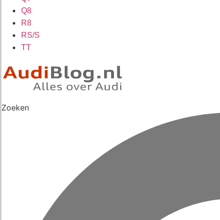
Q8
R8
RS/S
TT
Zoeken