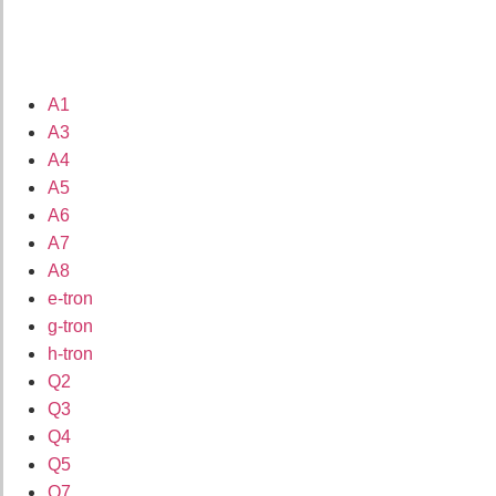
A1
A3
A4
A5
A6
A7
A8
e-tron
g-tron
h-tron
Q2
Q3
Q4
Q5
Q7