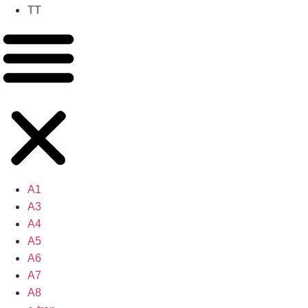
TT
A1
A3
A4
A5
A6
A7
A8