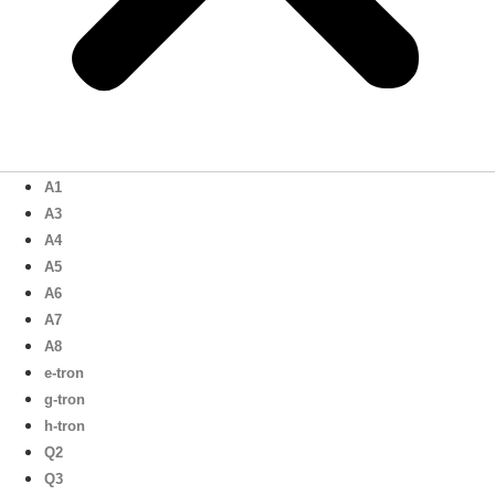
A1
A3
A4
A5
A6
A7
A8
e-tron
g-tron
h-tron
Q2
Q3