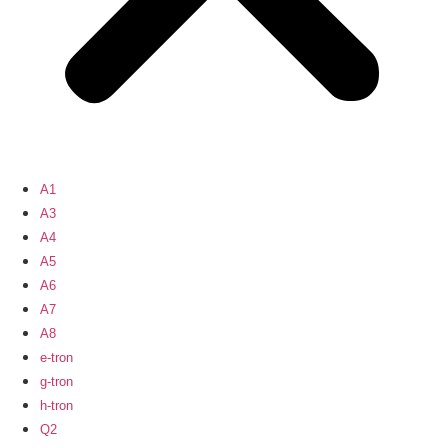
A1
A3
A4
A5
A6
A7
A8
e-tron
g-tron
h-tron
Q2