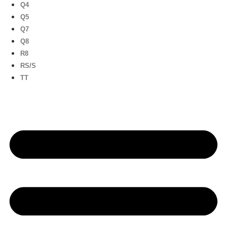
Q4
Q5
Q7
Q8
R8
RS/S
TT