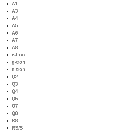
Ga
A1
naar
A3
de
A4
inhoud
A5
A6
A7
A8
e-tron
g-tron
h-tron
Q2
Q3
Q4
Q5
Q7
Q8
R8
RS/S