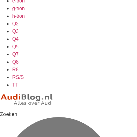
e-tron
g-tron
h-tron
Q2
Q3
Q4
Q5
Q7
Q8
R8
RS/S
TT
Zoeken