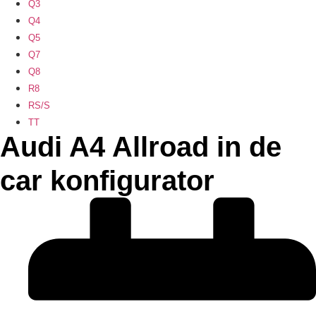
Q3
Q4
Q5
Q7
Q8
R8
RS/S
TT
Audi A4 Allroad in de
car konfigurator