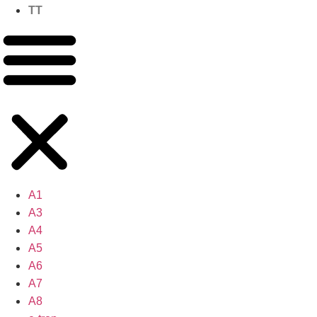
TT
A1
A3
A4
A5
A6
A7
A8