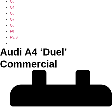
Q3
Q4
Q5
Q7
Q8
R8
RS/S
TT
Audi A4 ‘Duel’
Commercial