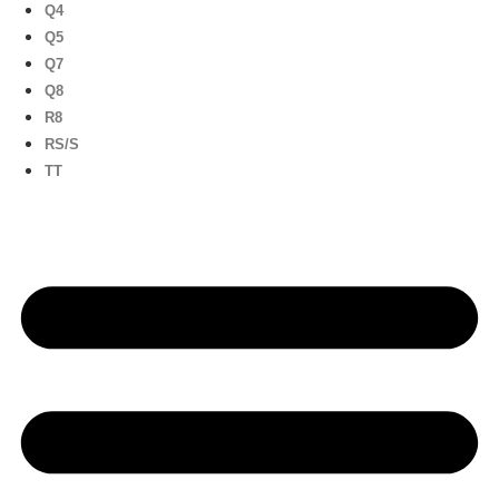
Q4
Q5
Q7
Q8
R8
RS/S
TT