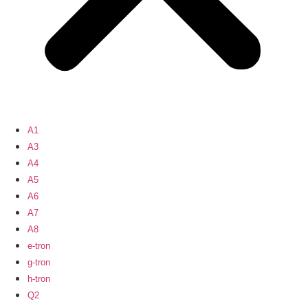
A1
A3
A4
A5
A6
A7
A8
e-tron
g-tron
h-tron
Q2