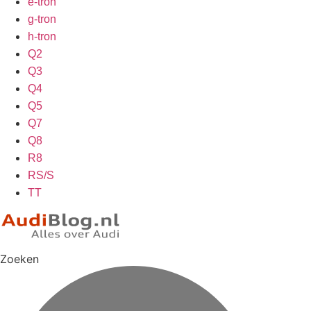
e-tron
g-tron
h-tron
Q2
Q3
Q4
Q5
Q7
Q8
R8
RS/S
TT
Zoeken