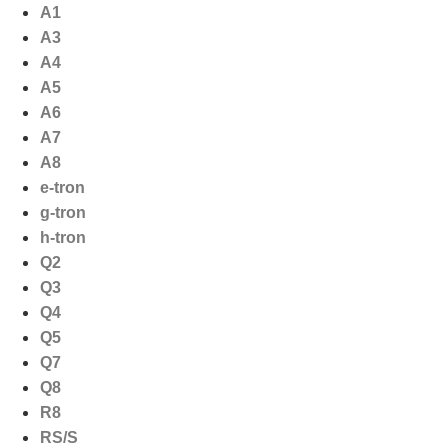
Ga
A1
naar
A3
de
A4
inhoud
A5
A6
A7
A8
e-tron
g-tron
h-tron
Q2
Q3
Q4
Q5
Q7
Q8
R8
RS/S