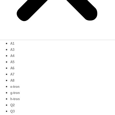
A1
A3
A4
A5
A6
A7
A8
e-tron
g-tron
h-tron
Q2
Q3