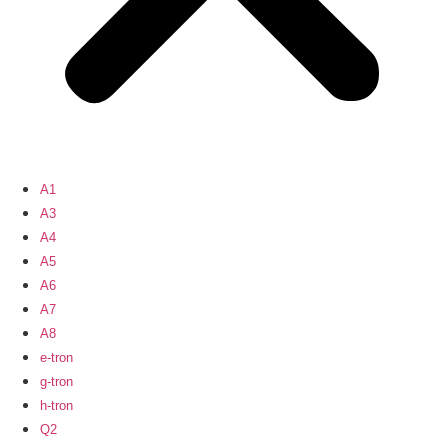
A1
A3
A4
A5
A6
A7
A8
e-tron
g-tron
h-tron
Q2