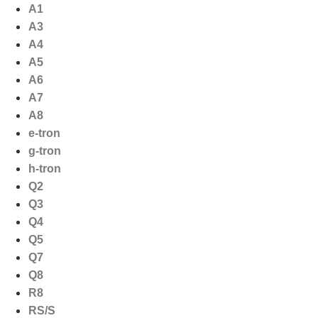
Ga
A1
naar
A3
de
A4
inhoud
A5
A6
A7
A8
e-tron
g-tron
h-tron
Q2
Q3
Q4
Q5
Q7
Q8
R8
RS/S