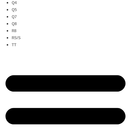
Q4
Q5
Q7
Q8
R8
RS/S
TT