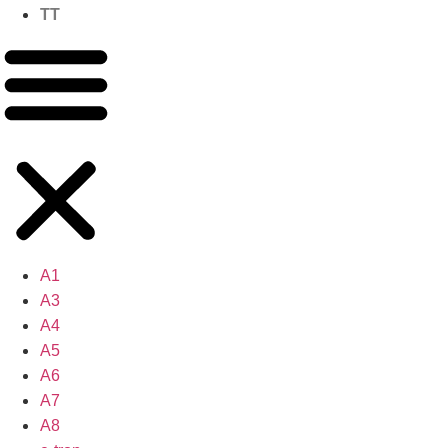
TT
A1
A3
A4
A5
A6
A7
A8