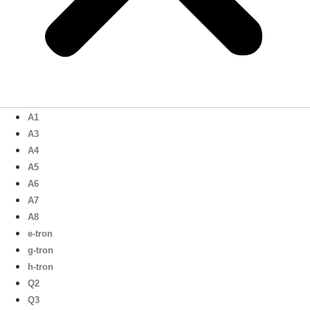
A1
A3
A4
A5
A6
A7
A8
e-tron
g-tron
h-tron
Q2
Q3