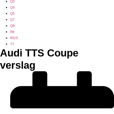
Q3
Q4
Q5
Q7
Q8
R8
RS/S
TT
Audi TTS Coupe
verslag