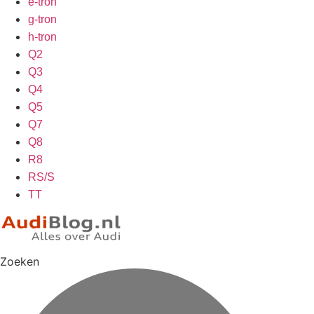
e-tron
g-tron
h-tron
Q2
Q3
Q4
Q5
Q7
Q8
R8
RS/S
TT
Zoeken