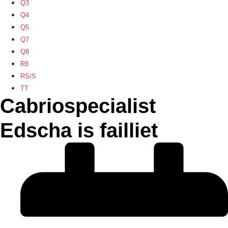
Q3
Q4
Q5
Q7
Q8
R8
RS/S
TT
Cabriospecialist
Edscha is failliet