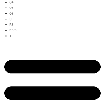
Q4
Q5
Q7
Q8
R8
RS/S
TT