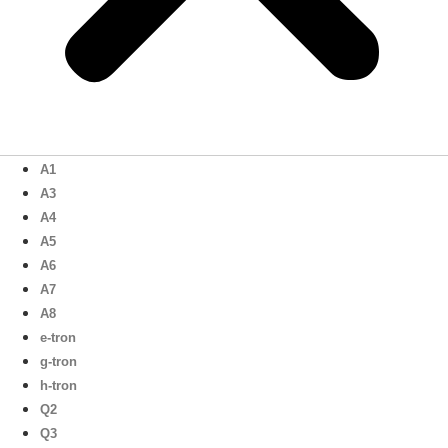
A1
A3
A4
A5
A6
A7
A8
e-tron
g-tron
h-tron
Q2
Q3