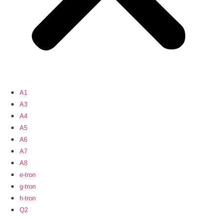
A1
A3
A4
A5
A6
A7
A8
e-tron
g-tron
h-tron
Q2