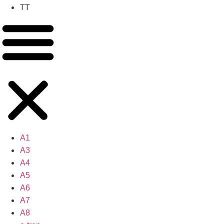
TT
A1
A3
A4
A5
A6
A7
A8