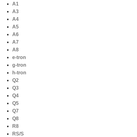
Ga
A1
naar
A3
de
A4
inhoud
A5
A6
A7
A8
e-tron
g-tron
h-tron
Q2
Q3
Q4
Q5
Q7
Q8
R8
RS/S