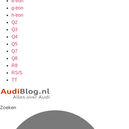
e-tron
g-tron
h-tron
Q2
Q3
Q4
Q5
Q7
Q8
R8
RS/S
TT
Zoeken