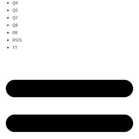
Q4
Q5
Q7
Q8
R8
RS/S
TT