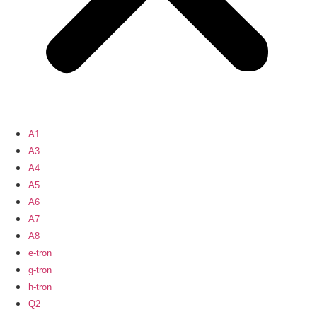
A1
A3
A4
A5
A6
A7
A8
e-tron
g-tron
h-tron
Q2