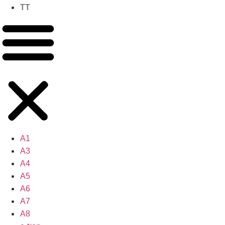
TT
A1
A3
A4
A5
A6
A7
A8