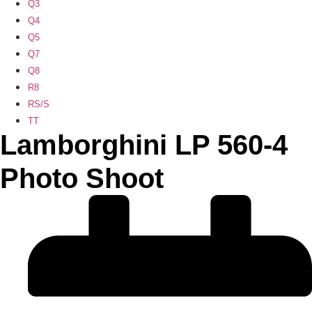
Q3
Q4
Q5
Q7
Q8
R8
RS/S
TT
Lamborghini LP 560-4
Photo Shoot