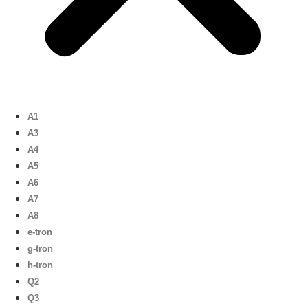
A1
A3
A4
A5
A6
A7
A8
e-tron
g-tron
h-tron
Q2
Q3