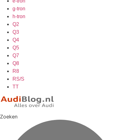
e-tron
g-tron
h-tron
Q2
Q3
Q4
Q5
Q7
Q8
R8
RS/S
TT
Zoeken