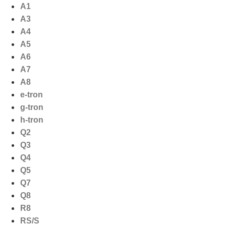
Ga
A1
naar
A3
de
A4
inhoud
A5
A6
A7
A8
e-tron
g-tron
h-tron
Q2
Q3
Q4
Q5
Q7
Q8
R8
RS/S