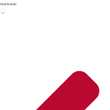
Vind ik leuk:
Aan
het
laden...