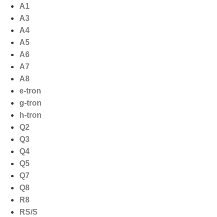
Ga
A1
naar
A3
de
A4
inhoud
A5
A6
A7
A8
e-tron
g-tron
h-tron
Q2
Q3
Q4
Q5
Q7
Q8
R8
RS/S