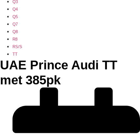
Q3
Q4
Q5
Q7
Q8
R8
RS/S
TT
UAE Prince Audi TT
met 385pk