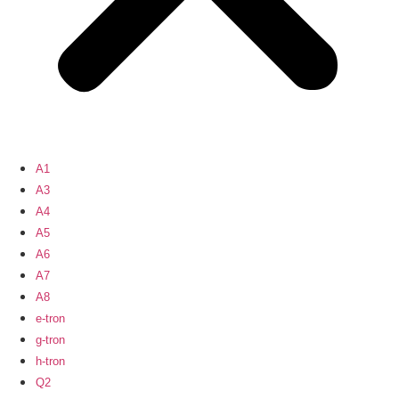
A1
A3
A4
A5
A6
A7
A8
e-tron
g-tron
h-tron
Q2