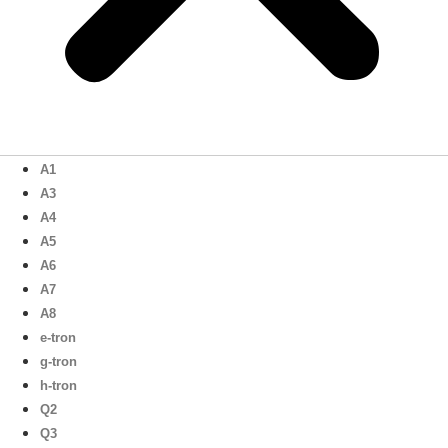
A1
A3
A4
A5
A6
A7
A8
e-tron
g-tron
h-tron
Q2
Q3