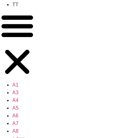
TT
A1
A3
A4
A5
A6
A7
A8