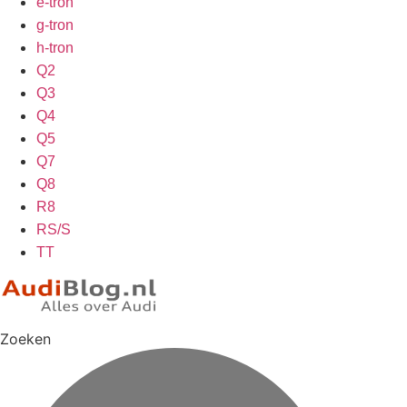
e-tron
g-tron
h-tron
Q2
Q3
Q4
Q5
Q7
Q8
R8
RS/S
TT
Zoeken