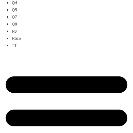
Q4
Q5
Q7
Q8
R8
RS/S
TT