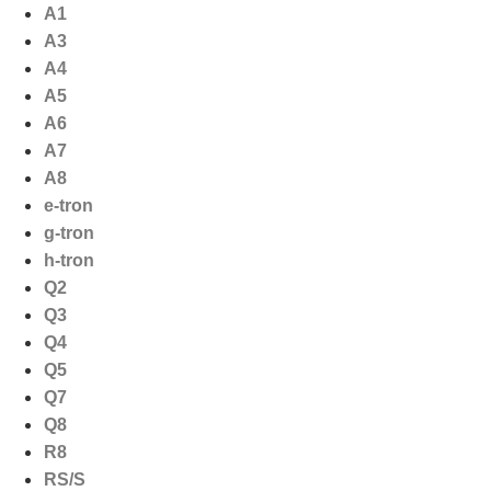
Ga
A1
naar
A3
de
A4
inhoud
A5
A6
A7
A8
e-tron
g-tron
h-tron
Q2
Q3
Q4
Q5
Q7
Q8
R8
RS/S