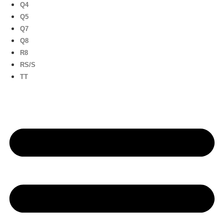
Q4
Q5
Q7
Q8
R8
RS/S
TT