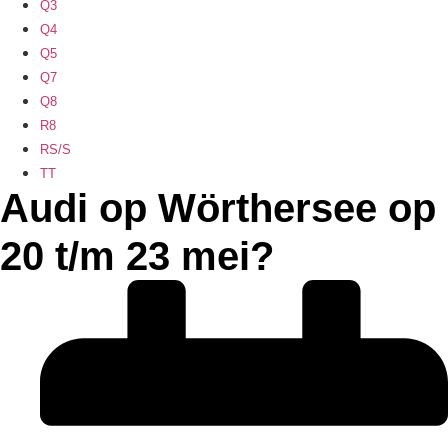
Q3
Q4
Q5
Q7
Q8
R8
RS/S
TT
Audi op Wörthersee op
20 t/m 23 mei?