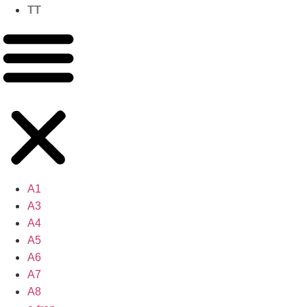
TT
A1
A3
A4
A5
A6
A7
A8