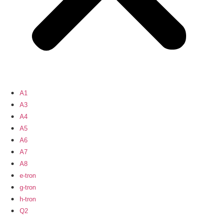
A1
A3
A4
A5
A6
A7
A8
e-tron
g-tron
h-tron
Q2