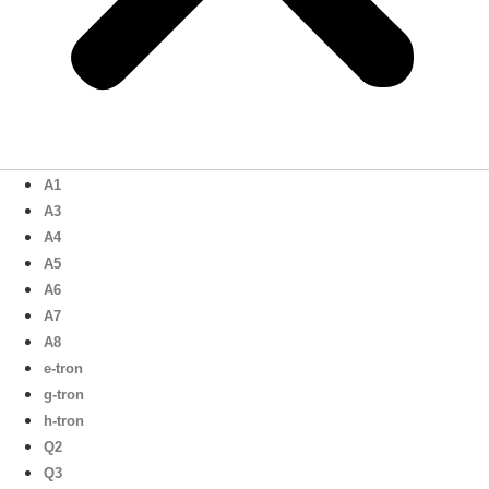
A1
A3
A4
A5
A6
A7
A8
e-tron
g-tron
h-tron
Q2
Q3