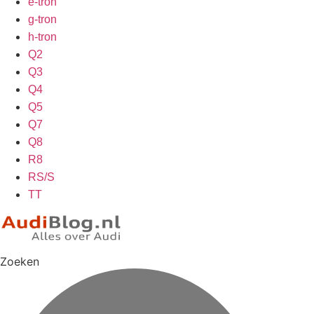
e-tron
g-tron
h-tron
Q2
Q3
Q4
Q5
Q7
Q8
R8
RS/S
TT
Zoeken