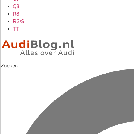
Q8
R8
RS/S
TT
Zoeken