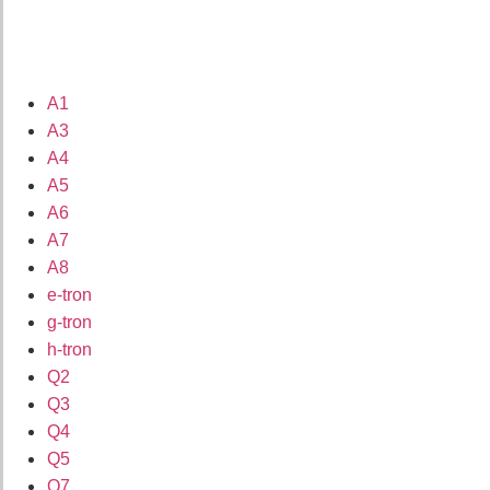
A1
A3
A4
A5
A6
A7
A8
e-tron
g-tron
h-tron
Q2
Q3
Q4
Q5
Q7