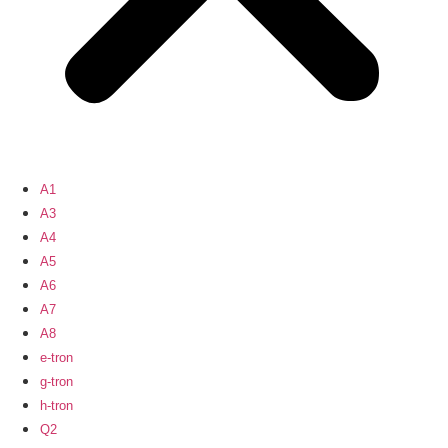
A1
A3
A4
A5
A6
A7
A8
e-tron
g-tron
h-tron
Q2