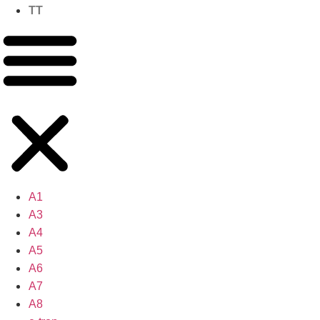
TT
A1
A3
A4
A5
A6
A7
A8