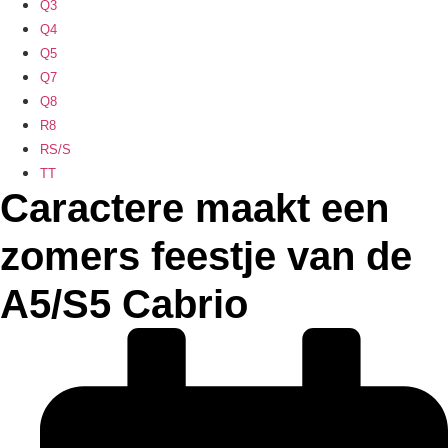
Q3
Q4
Q5
Q7
Q8
R8
RS/S
TT
Caractere maakt een
zomers feestje van de
A5/S5 Cabrio