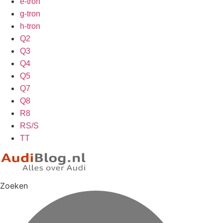
e-tron
g-tron
h-tron
Q2
Q3
Q4
Q5
Q7
Q8
R8
RS/S
TT
Zoeken