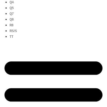
Q4
Q5
Q7
Q8
R8
RS/S
TT