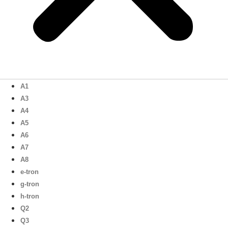
A1
A3
A4
A5
A6
A7
A8
e-tron
g-tron
h-tron
Q2
Q3