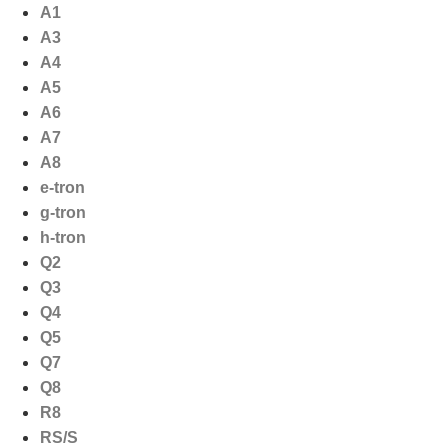
Ga
A1
naar
A3
de
A4
inhoud
A5
A6
A7
A8
e-tron
g-tron
h-tron
Q2
Q3
Q4
Q5
Q7
Q8
R8
RS/S