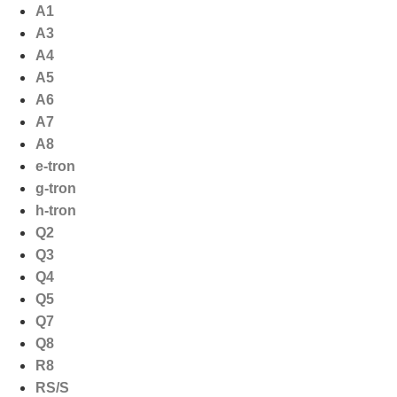
Ga
A1
naar
A3
de
A4
inhoud
A5
A6
A7
A8
e-tron
g-tron
h-tron
Q2
Q3
Q4
Q5
Q7
Q8
R8
RS/S