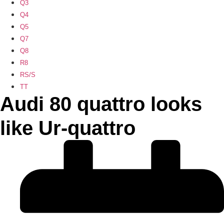
Q3
Q4
Q5
Q7
Q8
R8
RS/S
TT
Audi 80 quattro looks
like Ur-quattro