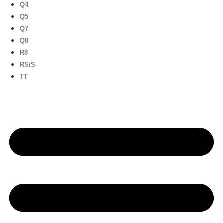
Q4
Q5
Q7
Q8
R8
RS/S
TT