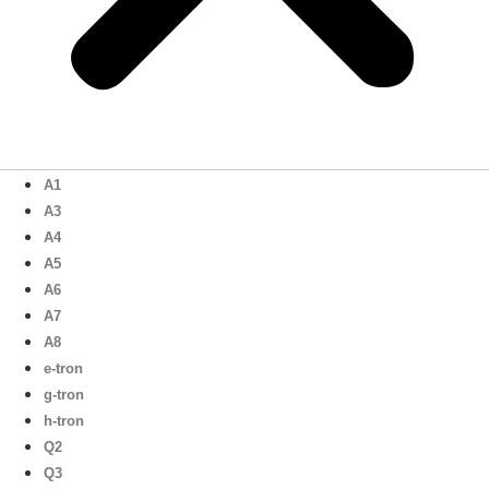
A1
A3
A4
A5
A6
A7
A8
e-tron
g-tron
h-tron
Q2
Q3