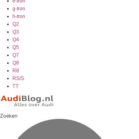
e-tron
g-tron
h-tron
Q2
Q3
Q4
Q5
Q7
Q8
R8
RS/S
TT
Zoeken