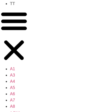
TT
A1
A3
A4
A5
A6
A7
A8