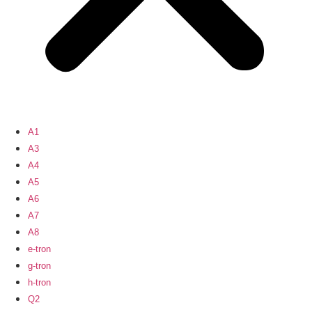
A1
A3
A4
A5
A6
A7
A8
e-tron
g-tron
h-tron
Q2