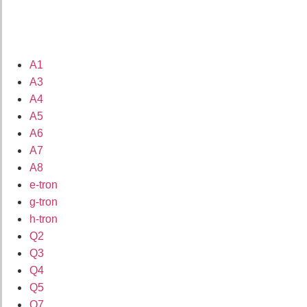
A1
A3
A4
A5
A6
A7
A8
e-tron
g-tron
h-tron
Q2
Q3
Q4
Q5
Q7