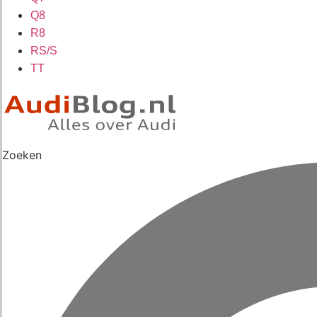
Q8
R8
RS/S
TT
Zoeken