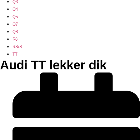
Q3
Q4
Q5
Q7
Q8
R8
RS/S
TT
Audi TT lekker dik