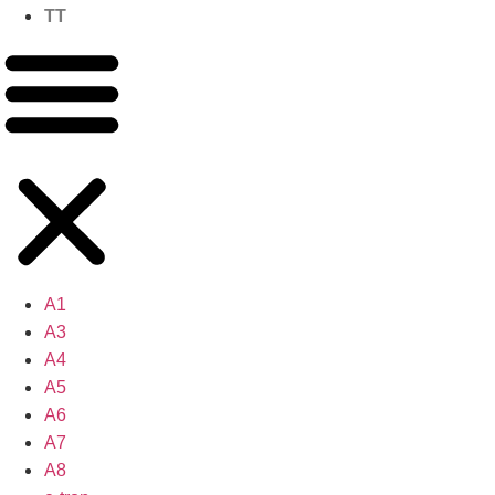
TT
A1
A3
A4
A5
A6
A7
A8