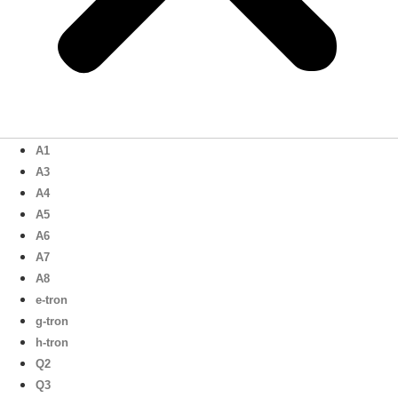
A1
A3
A4
A5
A6
A7
A8
e-tron
g-tron
h-tron
Q2
Q3