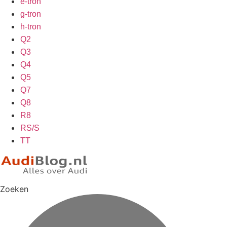
e-tron
g-tron
h-tron
Q2
Q3
Q4
Q5
Q7
Q8
R8
RS/S
TT
Zoeken