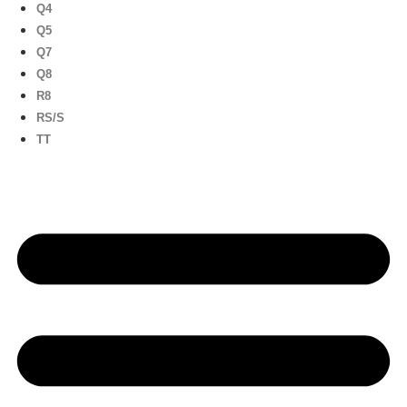
Q4
Q5
Q7
Q8
R8
RS/S
TT