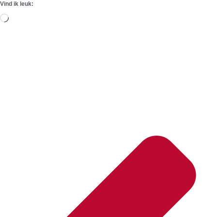
Vind ik leuk:
Aan
het
laden...