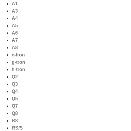
Ga
A1
naar
A3
de
A4
inhoud
A5
A6
A7
A8
e-tron
g-tron
h-tron
Q2
Q3
Q4
Q5
Q7
Q8
R8
RS/S