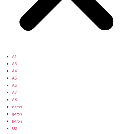
A1
A3
A4
A5
A6
A7
A8
e-tron
g-tron
h-tron
Q2