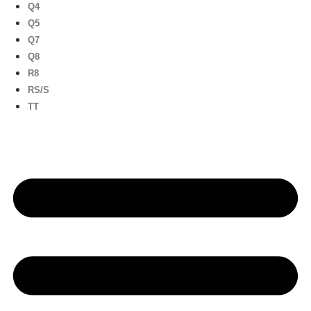
Q4
Q5
Q7
Q8
R8
RS/S
TT