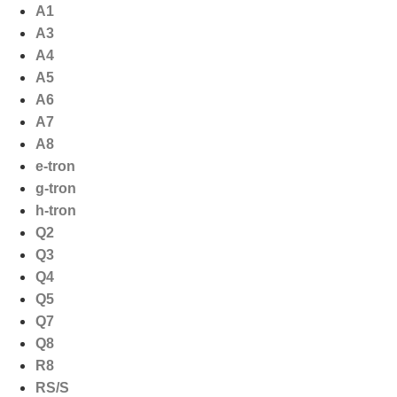
Ga
A1
naar
A3
de
A4
inhoud
A5
A6
A7
A8
e-tron
g-tron
h-tron
Q2
Q3
Q4
Q5
Q7
Q8
R8
RS/S