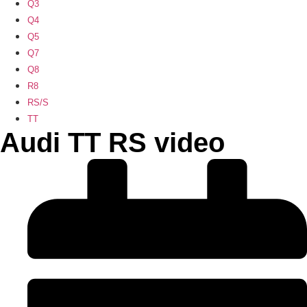
Q3
Q4
Q5
Q7
Q8
R8
RS/S
TT
Audi TT RS video