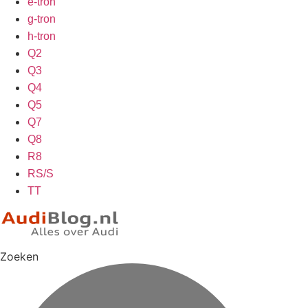
e-tron
g-tron
h-tron
Q2
Q3
Q4
Q5
Q7
Q8
R8
RS/S
TT
Zoeken