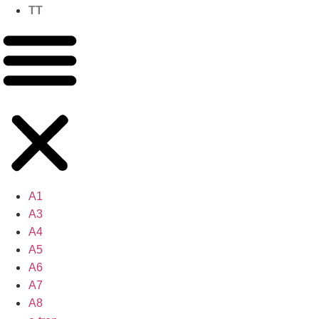
TT
A1
A3
A4
A5
A6
A7
A8