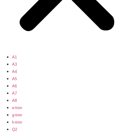
A1
A3
A4
A5
A6
A7
A8
e-tron
g-tron
h-tron
Q2