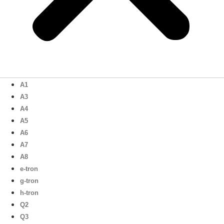
A1
A3
A4
A5
A6
A7
A8
e-tron
g-tron
h-tron
Q2
Q3