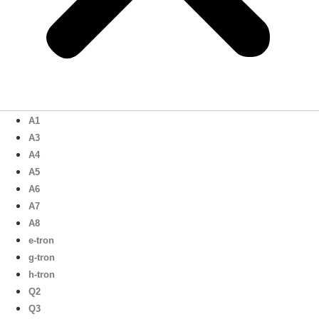
A1
A3
A4
A5
A6
A7
A8
e-tron
g-tron
h-tron
Q2
Q3