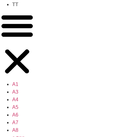
TT
A1
A3
A4
A5
A6
A7
A8