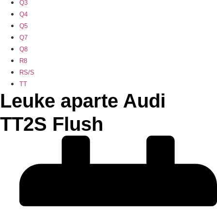
Q3
Q4
Q5
Q7
Q8
R8
RS/S
TT
Leuke aparte Audi
TT2S Flush