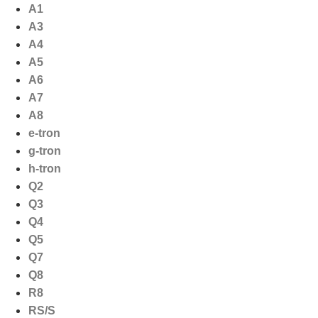
Ga
A1
naar
A3
de
A4
inhoud
A5
A6
A7
A8
e-tron
g-tron
h-tron
Q2
Q3
Q4
Q5
Q7
Q8
R8
RS/S