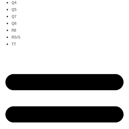
Q4
Q5
Q7
Q8
R8
RS/S
TT