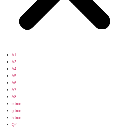
A1
A3
A4
A5
A6
A7
A8
e-tron
g-tron
h-tron
Q2