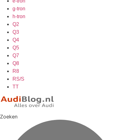
e-tron
g-tron
h-tron
Q2
Q3
Q4
Q5
Q7
Q8
R8
RS/S
TT
Zoeken