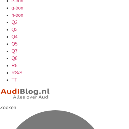
e-tron
g-tron
h-tron
Q2
Q3
Q4
Q5
Q7
Q8
R8
RS/S
TT
Zoeken