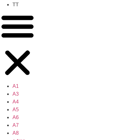
TT
A1
A3
A4
A5
A6
A7
A8