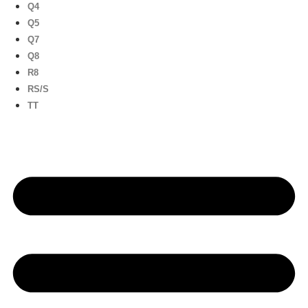
Q4
Q5
Q7
Q8
R8
RS/S
TT