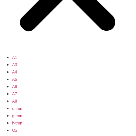
A1
A3
A4
A5
A6
A7
A8
e-tron
g-tron
h-tron
Q2