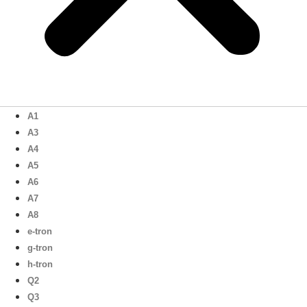
A1
A3
A4
A5
A6
A7
A8
e-tron
g-tron
h-tron
Q2
Q3