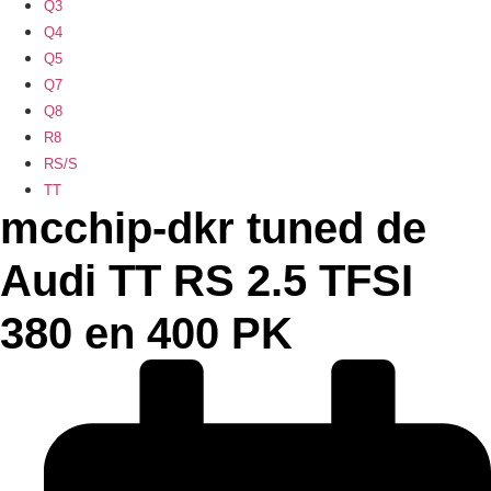
Q3
Q4
Q5
Q7
Q8
R8
RS/S
TT
mcchip-dkr tuned de
Audi TT RS 2.5 TFSI
380 en 400 PK