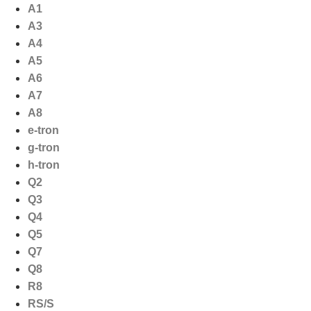
Ga
A1
naar
A3
de
A4
inhoud
A5
A6
A7
A8
e-tron
g-tron
h-tron
Q2
Q3
Q4
Q5
Q7
Q8
R8
RS/S