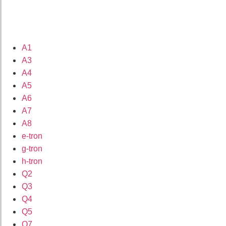
A1
A3
A4
A5
A6
A7
A8
e-tron
g-tron
h-tron
Q2
Q3
Q4
Q5
Q7