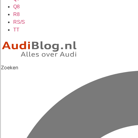
Q8
R8
RS/S
TT
Zoeken