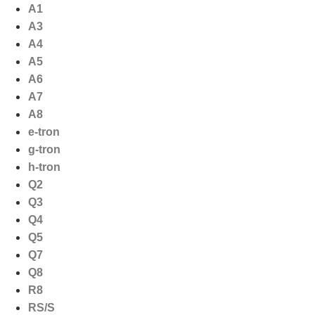
Ga
A1
naar
A3
de
A4
inhoud
A5
A6
A7
A8
e-tron
g-tron
h-tron
Q2
Q3
Q4
Q5
Q7
Q8
R8
RS/S