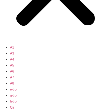
A1
A3
A4
A5
A6
A7
A8
e-tron
g-tron
h-tron
Q2