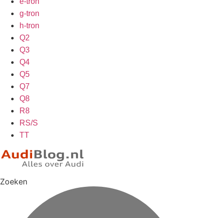
e-tron
g-tron
h-tron
Q2
Q3
Q4
Q5
Q7
Q8
R8
RS/S
TT
Zoeken