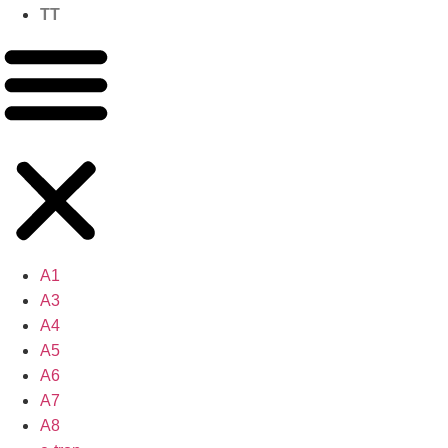
TT
A1
A3
A4
A5
A6
A7
A8