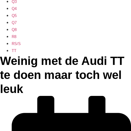
Q3
Q4
Q5
Q7
Q8
R8
RS/S
TT
Weinig met de Audi TT
te doen maar toch wel
leuk