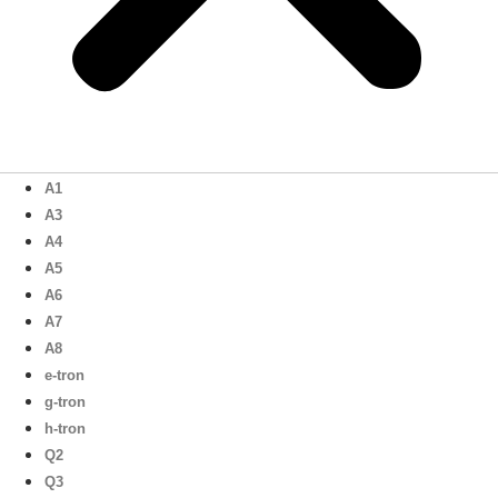
A1
A3
A4
A5
A6
A7
A8
e-tron
g-tron
h-tron
Q2
Q3