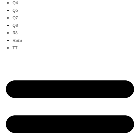
Q4
Q5
Q7
Q8
R8
RS/S
TT