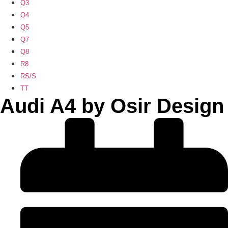
Q3
Q4
Q5
Q7
Q8
R8
RS/S
TT
Audi A4 by Osir Design