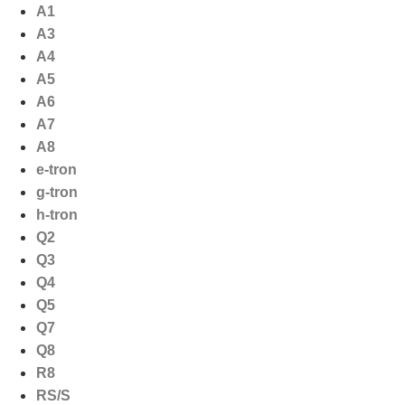
Ga
A1
naar
A3
de
A4
inhoud
A5
A6
A7
A8
e-tron
g-tron
h-tron
Q2
Q3
Q4
Q5
Q7
Q8
R8
RS/S