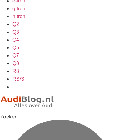
e-tron
g-tron
h-tron
Q2
Q3
Q4
Q5
Q7
Q8
R8
RS/S
TT
Zoeken