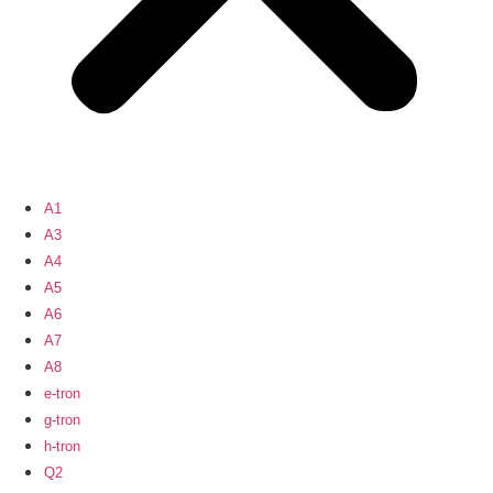
A1
A3
A4
A5
A6
A7
A8
e-tron
g-tron
h-tron
Q2