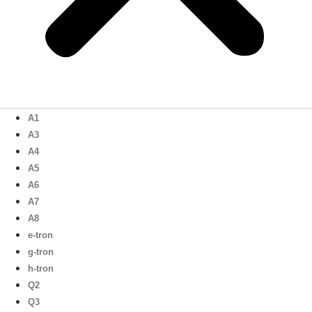
A1
A3
A4
A5
A6
A7
A8
e-tron
g-tron
h-tron
Q2
Q3