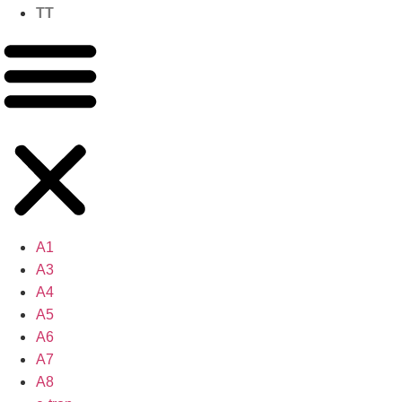
TT
A1
A3
A4
A5
A6
A7
A8