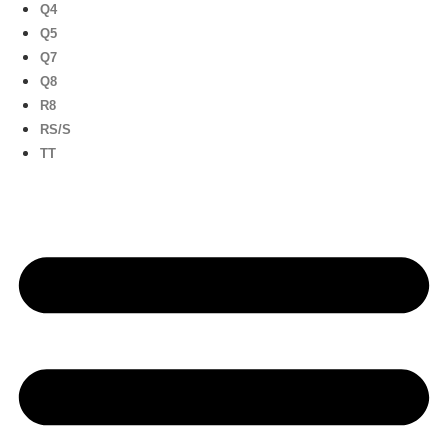
Q4
Q5
Q7
Q8
R8
RS/S
TT