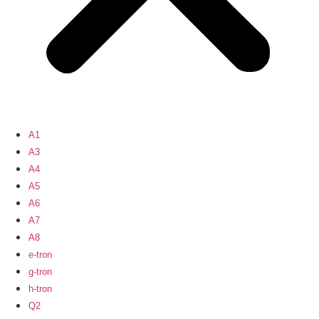
A1
A3
A4
A5
A6
A7
A8
e-tron
g-tron
h-tron
Q2