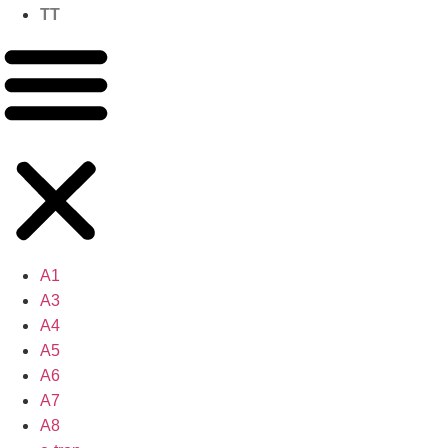
TT
A1
A3
A4
A5
A6
A7
A8