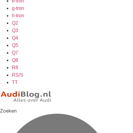
e-tron
g-tron
h-tron
Q2
Q3
Q4
Q5
Q7
Q8
R8
RS/S
TT
Zoeken