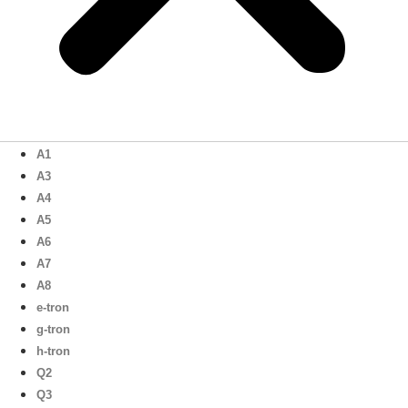
A1
A3
A4
A5
A6
A7
A8
e-tron
g-tron
h-tron
Q2
Q3