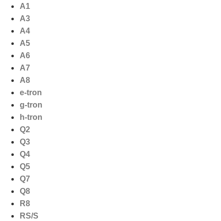
Ga
A1
naar
A3
de
A4
inhoud
A5
A6
A7
A8
e-tron
g-tron
h-tron
Q2
Q3
Q4
Q5
Q7
Q8
R8
RS/S