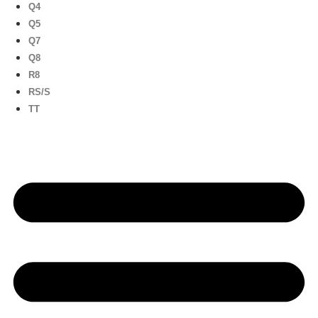
Q4
Q5
Q7
Q8
R8
RS/S
TT