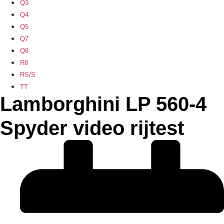
Q3
Q4
Q5
Q7
Q8
R8
RS/S
TT
Lamborghini LP 560-4
Spyder video rijtest